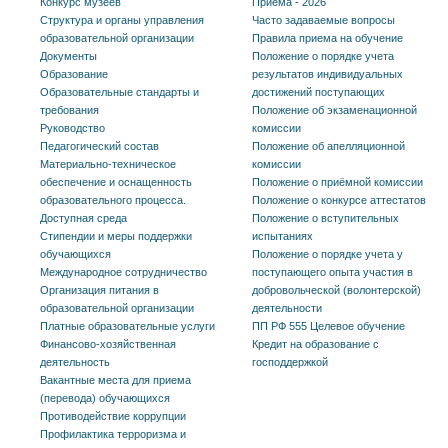
Конкурс музеев
Приема - 2026
Структура и органы управления
Часто задаваемые вопросы
образовательной организации
Правила приема на обучение
Документы
Положение о порядке учета
Образование
результатов индивидуальных
Образовательные стандарты и
достижений поступающих
требования
Положение об экзаменационной
Руководство
комиссии
Педагогический состав
Положение об апелляционной
Материально-техническое
комиссии
обеспечение и оснащенность
Положение о приёмной комиссии
образовательного процесса.
Положение о конкурсе аттестатов
Доступная среда
Положение о вступительных
Стипендии и меры поддержки
испытаниях
обучающихся
Положение о порядке учета у
Международное сотрудничество
поступающего опыта участия в
Организация питания в
добровольческой (волонтерской)
образовательной организации
деятельности
Платные образовательные услуги
ПП РФ 555 Целевое обучение
Финансово-хозяйственная
Кредит на образование с
деятельность
господдержкой
Вакантные места для приема
(перевода) обучающихся
Противодействие коррупции
Профилактика терроризма и