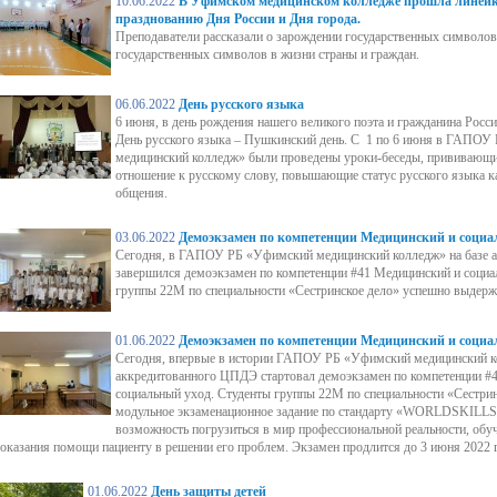
10.06.2022
В Уфимском медицинском колледже прошла линейк
празднованию Дня России и Дня города.
Преподаватели рассказали о зарождении государственных символов 
государственных символов в жизни страны и граждан.
06.06.2022
День русского языка
6 июня, в день рождения нашего великого поэта и гражданина Росс
День русского языка – Пушкинский день. С 1 по 6 июня в ГАПО
медицинский колледж» были проведены уроки-беседы, прививающи
отношение к русскому слову, повышающие статус русского языка 
общения.
03.06.2022
Демоэкзамен по компетенции Медицинский и социа
Сегодня, в ГАПОУ РБ «Уфимский медицинский колледж» на базе
завершился демоэкзамен по компетенции #41 Медицинский и социа
группы 22М по специальности «Сестринское дело» успешно выдерж
01.06.2022
Демоэкзамен по компетенции Медицинский и социа
Сегодня, впервые в истории ГАПОУ РБ «Уфимский медицинский ко
аккредитованного ЦПДЭ стартовал демоэкзамен по компетенции #
социальный уход. Студенты группы 22М по специальности «Сестри
модульное экзаменационное задание по стандарту «WORLDSKILLS
возможность погрузиться в мир профессиональной реальности, обу
оказания помощи пациенту в решении его проблем. Экзамен продлится до 3 июня 2022 г
01.06.2022
День защиты детей