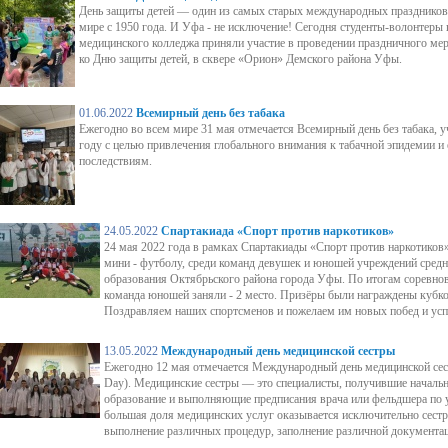
День защиты детей — один из самых старых международных праздников,
мире с 1950 года. И Уфа - не исключение! Сегодня студенты-волонтер
медицинского колледжа приняли участие в проведении праздничного ме
ко Дню защиты детей, в сквере «Орион» Демского района Уфы.
01.06.2022
Всемирный день без табака
Ежегодно во всем мире 31 мая отмечается Всемирный день без табака,
году с целью привлечения глобального внимания к табачной эпидемии и
последствиям.
24.05.2022
Спартакиада «Спорт против наркотиков»
24 мая 2022 года в рамках Спартакиады «Спорт против наркотиков
мини - футболу, среди команд девушек и юношей учреждений сред
образования Октябрьского района города Уфы. По итогам соревно
команда юношей заняли - 2 место. Призёры были награждены кубк
Поздравляем наших спортсменов и пожелаем им новых побед и успе
13.05.2022
Международный день медицинской сестры
Ежегодно 12 мая отмечается Международный день медицинской сестр
Day). Медицинские сестры — это специалисты, получившие началь
образование и выполняющие предписания врача или фельдшера по 
большая доля медицинских услуг оказывается исключительно сестр
выполнение различных процедур, заполнение различной документац