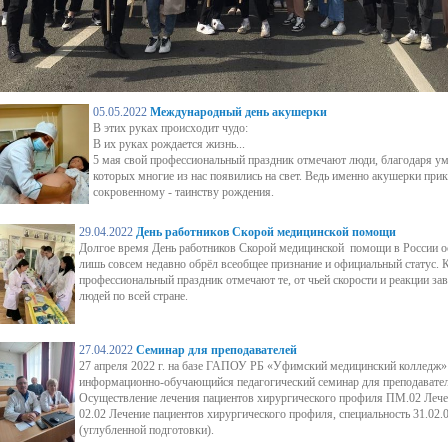
05.05.2022
Международный день акушерки
В этих руках происходит чудо:
В их руках рождается жизнь...
5 мая свой профессиональный праздник отмечают люди, благодаря 
которых многие из нас появились на свет. Ведь именно акушерки при
сокровенному - таинству рождения.
29.04.2022
День работников Скорой медицинской помощи
Долгое время День работников Скорой медицинской помощи в России 
лишь совсем недавно обрёл всеобщее признание и официальный статус. 
профессиональный праздник отмечают те, от чьей скорости и реакции за
людей по всей стране.
27.04.2022
Семинар для преподавателей
27 апреля 2022 г. на базе ГАПОУ РБ «Уфимский медицинский колледж»
информационно-обучающийся педагогический семинар для преподавателе
Осуществление лечения пациентов хирургического профиля ПМ.02 Леч
02.02 Лечение пациентов хирургического профиля, специальность 31.02.
(углубленной подготовки).