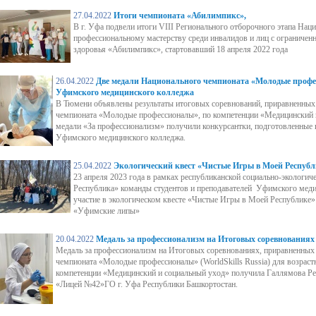
27.04.2022
Итоги чемпионата «Абилимпикс»,
В г. Уфа подвели итоги VIII Регионального отборочного этапа Нац
профессиональному мастерству среди инвалидов и лиц с ограниче
здоровья «Абилимпикс», стартовавший 18 апреля 2022 года
26.04.2022
Две медали Национального чемпионата «Молодые профе
Уфимского медицинского колледжа
В Тюмени объявлены результаты итоговых соревнований, приравненных
чемпионата «Молодые профессионалы», по компетенции «Медицинский 
медали «За профессионализм» получили конкурсантки, подготовленные
Уфимского медицинского колледжа.
25.04.2022
Экологический квест «Чистые Игры в Моей Республ
23 апреля 2023 года в рамках республиканской социально-экологич
Республика» команды студентов и преподавателей Уфимского мед
участие в экологическом квесте «Чистые Игры в Моей Республике»
«Уфимские липы»
20.04.2022
Медаль за профессионализм на Итоговых соревнованиях
Медаль за профессионализм на Итоговых соревнованиях, приравненных
чемпионата «Молодые профессионалы» (WorldSkills Russia) для возрас
компетенции «Медицинский и социальный уход» получила Галлямова Р
«Лицей №42»ГО г. Уфа Республики Башкортостан.