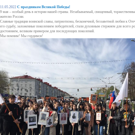
11.05.2022
С праздником Великой Победы!
9 мая – особый день в истории нашей страны. Незабываемый, священный, торжественны
жителю России.
Славные традиции воинской славы, патриотизма, бесконечной, беззаветной любви к Отеч
его судьбу, заложенные поколением победителей, стали духовным стержнем для всего ро
достоянием, великим примером для последующих поколений.
Мы помним! Мы гордимся!