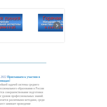
тное
сть
рсы
.2022
Приглашаем к участию в
пиадах!
ейшей задачей системы среднего
ессионального образования в России
ется совершенствование подготовки
я
е уровня профессиональных знаний.
тигается различными методами, среди
мест занимает проведение