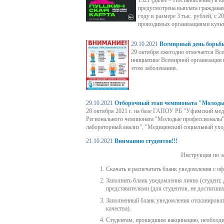
1521 (далее – Постановление) в к
предусмотрена выплата гражданам 
году в размере 3 тыс. рублей, с 
проводимых организациями куль
29.10.2021
Всемирный день борьбы
29 октября ежегодно отмечается Вс
инициативе Всемирной организации 
этом заболевании.
29.10.2021
Отборочный этап чемпионата "Молоды
28 октября 2021 г. на базе ГАПОУ РБ "Уфимский мед
Регионального чемпионата "Молодые профессионалы" 
лабораторный анализ", "Медицинский социальный ухо
21.10.2021
Вниманию студентов!!!
Инструкция по з
Скачать и распечатать бланк уведомления с оф
Заполнить бланк уведомления лично (студент,
представителями (для студентов, не достигших
Заполненный бланк уведомления отсканирова
качества).
Студентам, прошедшим вакцинацию, необходим