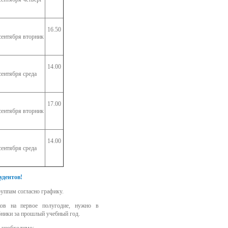
16.50
сентября вторник
14.00
сентября среда
17.00
сентября вторник
14.00
сентября среда
удентов!
уппам согласно графику.
ков на первое полугодие, нужно в
бники за прошлый учебный год.