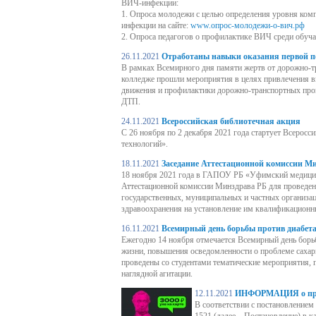
ВИЧ-инфекции:
1. Опроса молодежи с целью определения уровня ком
инфекции на сайте:
www.опрос-молодежи-о-вич.рф
2. Опроса педагогов о профилактике ВИЧ среди обу
26.11.2021
Отработаны навыки оказания первой 
В рамках Всемирного дня памяти жертв от дорожно-
колледже прошли мероприятия в целях привлечения 
движения и профилактики дорожно-транспортных про
ДТП.
24.11.2021
Всероссийская библиотечная акция
С 26 ноября по 2 декабря 2021 года стартует Всерос
технологий».
18.11.2021
Заседание Аттестационной комиссии М
18 ноября 2021 года в ГАПОУ РБ «Уфимский медицин
Аттестационной комиссии Минздрава РБ для проведен
государственных, муниципальных и частных организа
здравоохранения на установление им квалификационн
16.11.2021
Всемирный день борьбы против диабет
Ежегодно 14 ноября отмечается Всемирный день борь
жизни, повышения осведомленности о проблеме сахар
проведены со студентами тематические мероприятия,
наглядной агитации.
12.11.2021
ИНФОРМАЦИЯ о про
В соответствии с постановлением