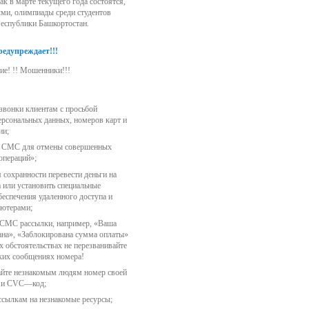
ак в марте текущего года состоятся,
ми, олимпиады среди студентов
нга
еспублики Башкортостан.
центр
едупреждает!!!
ие! !! Мошенники!!!
ия
у
звонки клиентам с просьбой
ерсональных данных, номеров карт и
ии;
из СМС для отмены совершенных
ска
операций»;
 сохранности перевести деньги на
а или установить специальные
еспечения удаленного доступа и
ьютерами;
 СМС рассылки, например, «Ваша
ана», «Заблокирована сумма оплаты»
их обстоятельствах не перезванивайте
аких сообщениях номера!
айте незнакомым людям номер своей
ы и СVС—код;
 ссылкам на незнакомые ресурсы;