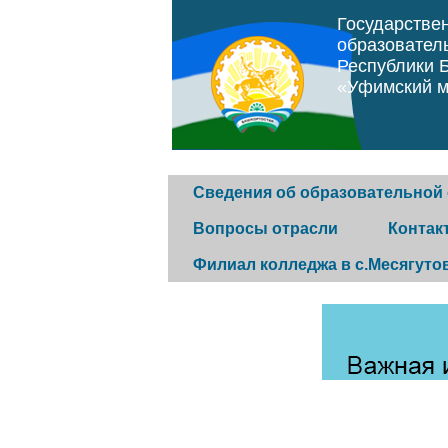
Государстве
образовател
Республики 
«Уфимский м
Сведения об образовательной
Вопросы отрасли
Контак
Филиал колледжа в с.Месягуто
Основные сведения
Программа "Земский
Горячая 
фельдшер"
История колледжа
Обратная
Постановление
Конкурс музеев
Контакты
правительства Республики
организа
Структура и органы