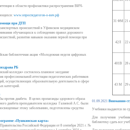
петенции в области профилактики распространения ВИЧ-
чающихся:
www.опроспедагогов-о-вич.рф
31 ФМ
21 
помощи при ДТП
транспортных происшествий в Уфимском медицинском
внимания обучающихся к соблюдению правил дорожного
исшествий, развития навыков оказания первой помощи при
42Л
22 
сийская библиотечная акция «Молодежная неделя цифровых
401В
28 
инздрава РБ
ский колледж» состоялось плановое заседание
ия профессиональной аттестации педагогических работников
ций, осуществляющих образовательную деятельность в сфере
43 М
29 
ых категорий.
а
бы против диабета. В целях пропаганды здорового образа
01.09.2021
Вниманию ст
ного диабета преподавателем колледжа Галиевой А.С. были
 посвященные этому заболеванию, подготовлены средства
Учебники выдаются по гр
Для получения учебни
грамме «Пушкинская карта»
библиотеку сдать все уче
 Правительства Российской Федерации от 8 сентября 2021 г. №