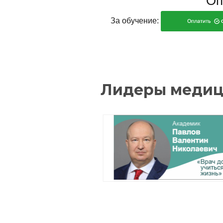
Оп
обеспечение и
За обучение:
оснащенность
образовательного
процесса. Доступная
среда
Стипендии и меры
поддержки обучающихся
Международное
сотрудничество
Организация питания в
образовательной
организации