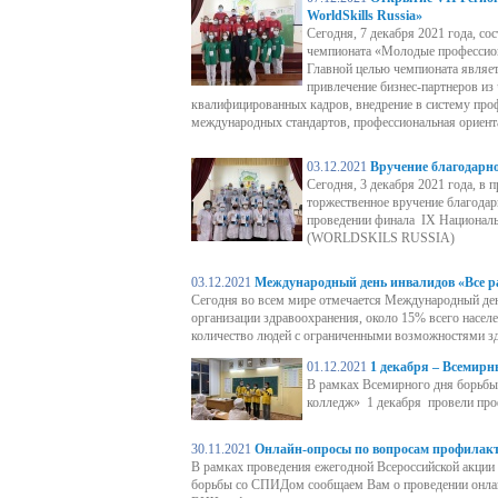
WorldSkills Russia»
Сегодня, 7 декабря 2021 года, со
чемпионата «Молодые профессион
Главной целью чемпионата являет
привлечение бизнес-партнеров из 
квалифицированных кадров, внедрение в систему про
международных стандартов, профессиональная ориент
03.12.2021
Вручение благодарно
Сегодня, 3 декабря 2021 года, в
торжественное вручение благодар
проведении финала IX Национал
(WORLDSKILS RUSSIA)
03.12.2021
Международный день инвалидов «Все р
Сегодня во всем мире отмечается Международный ден
организации здравоохранения, около 15% всего насел
количество людей с ограниченными возможностями здо
01.12.2021
1 декабря – Всемир
В рамках Всемирного дня борь
колледж» 1 декабря провели про
30.11.2021
Онлайн-опросы по вопросам профилак
В рамках проведения ежегодной Всероссийской акц
борьбы со СПИДом сообщаем Вам о проведении онлай