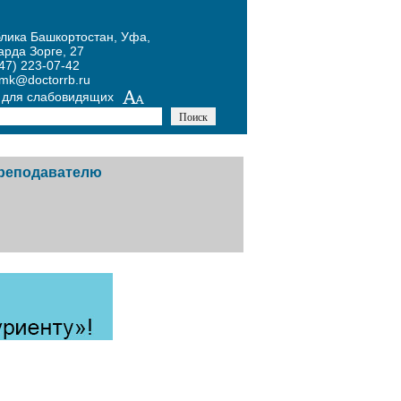
блика Башкортостан, Уфа,
арда Зорге, 27
47) 223-07-42
umk@doctorrb.ru
 для слабовидящих
реподавателю
тников
авочная информация
й
одическая копилка
х
курсы
ожение Конкурса по