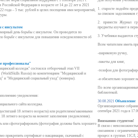
ачестве меры социальной поддержки с 1 сентября 2021 г.
Для получения учебников
Российской Федерации в возрасте от 14 до 22 лет в 2021
1. старосте подойти пре
2022 года – 5 тыс. рублей в целях посещения ими мероприятий,
за списком задолжников 
туры.
2. принести Журнал гр
 с инсультом
предметы изучают в перв
емирный день борьбы с инсультом. Он проводится по
3. Учебники выдаются сту
по борьбе с инсультом для повышения осведомленности об
Всем читателям иметь при
-шариковую ручку,
-пакеты для книг,
е профессионалы"
ицинский колледж" состоялся отборочный этап VII
-телефон для фотографи
(WorldSkills Russia) по компетенциям "Медицинский и
д" и "Медицинский социальный уход" (юниоры).
-и обязательно хорошее н
По всем организационны
библиотекой.
аполнению уведомления:
30.08.2021
Объявление
ициального сайта колледжа.
Организационное собрание
сентября 2021 года в 17.0
 достигший 18 летнего возраста) или родителями/законными
 18 летнего возраста на момент заполнения уведомления).
Вниманию студентов!
ть или сфотографировать (фотография должны быть хорошего
В связи с невозможност
связанном с ограничением
о прикрепить сертификат о вакцинации, скачанный с
процесс в группах 11СЛ, 