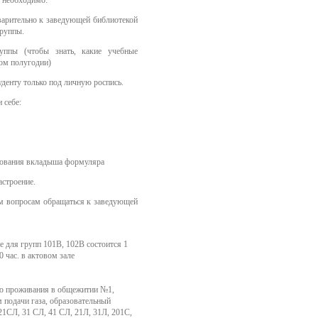
 необходимо:
дварительно к заведующей библиотекой
группы.
уппы (чтобы знать, какие учебные
ом полугодии)
денту только под личную роспись.
 себе:
рования вкладыша формуляра
астроение.
м вопросам обращаться к заведующей
 для групп 101В, 102В состоится 1
0 час. в актовом зале
ью проживания в общежитии №1,
 подачи газа, образовательный
21СЛ, 31 СЛ, 41 СЛ, 21Л, 31Л, 201С,