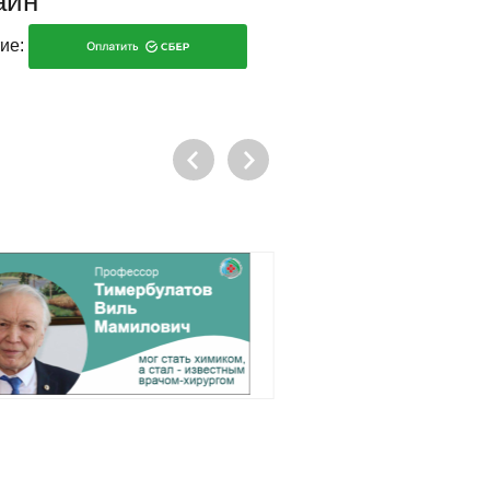
айн
ие:
остан
о
ация