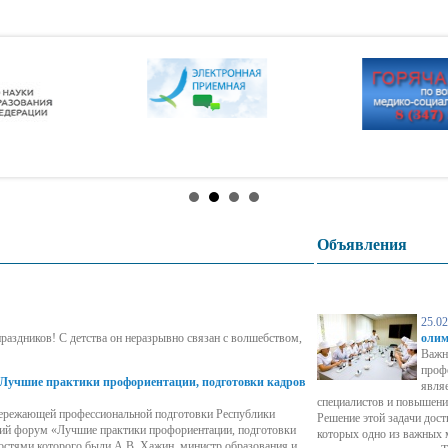
(волонтерской)
деятельности
Переход с платного
обучения на беспла
ПП РФ 555 Целевое
обучение
Телефон доверия
Кредит на образование с
Дорожная безопасно
господдержкой
Олимпиады и конку
Объявления
Курению - нет!
Профилактика
25.02
раздников! С детства он неразрывно связан с волшебством,
олим
мошенничества
Важн
проф
Лучшие практики профориентации, подготовки кадров
явля
Порядок обеспечени
специалистов и повышени
опережающей профессиональной подготовки Республики
Решение этой задачи дос
сертификатами
кий форум «Лучшие практики профориентации, подготовки
которых одно из важных 
гостями которого были А.В. Хажин, министр образования и