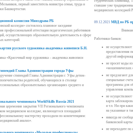
студенческих олимпиад. Т
Мельников, первый заместитель министра семьи, труда и
ставшие уже традиционны
Профилактика булли
ки Башкортостан.
медицинских колледжей Р
Молодежный медиа
ационной комиссии Минздрава РБ
09.12.2021
МВД по РБ пр
ский колледж» состоялось плановое заседание
ия профессиональной аттестации педагогических работников
Вниман
Протоколы заседан
ций, осуществляющих образовательную деятельность в сфере
Работники банков:
ых категорий.
комиссии по вопрос
не осуществляют 
картин русского художника академика живописи Б.Н.
предоставления п
предоставления
другой информац
тавка «Красочный мир художника – академика живописи
не просят коды 
академического отпу
«мошеннических 
типендий Главы Администрации города Уфы
не предлагают для
 вручение стипендий Главы Администрации г. Уфы детям-
специальные счет
 попечительства родителей, обучающихся в столице
программы для об
ссиональных образовательных организациях среднего и
управления комп
не осуществляют
карта заблокиров
онального чемпионата WorldSkills Russia 2021
и т.п. Ни при как
нная церемония закрытия VII Регионального чемпионата
на указанные в т
мском медицинском колледже, являющегося площадкой
офессиональному мастерству проходили по компетенциям:
никогда не сообщ
медицинский анализ».
банковской карт
не переходите по
нального чемпионата «Молодые профессионалы