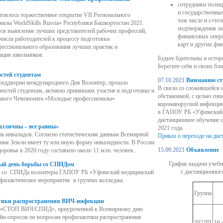
сотрудники полиц
и государственны
стоялось торжественное открытие VII Регионального
том числе и с«те
алы WorldSkills Russia» Республики Башкортостан 2021.
подтверждения за
ся выявление лучших представителей рабочих профессий,
финансовых опера
числа работодателей к процессу подготовки
карт и других фи
фессионального образования лучших практик и
ация школьников.
Будьте бдительны и остор
Берегите себя и своих бли
стей студентам
07.10.2021
Вниманию сту
 преддверии международного Дня Волонтер, прошло
В связи со сложившейся 
ностей студентам, активно принявших участие в подготовке и
обстановкой, с целью сни
ьного Чемпионата «Молодые профессионалы»
коронавирусной инфекци
в ГАПОУ РБ «Уфимский м
дистанционное обучение с
азличны – все равны»
2021 года.
ь инвалидов. Согласно статистическим данным Всемирной
П
риказ о переходе на ди
ения Земли имеет ту или иную форму инвалидности. В России
15.09.2021
Объявление
ровья в 2020 году составило около 11 млн. человек.
График выдачи учебн
ный день борьбы со СПИДом
с дистанционног
бы со СПИДа волонтеры ГАПОУ РБ «Уфимский медицинский
филактическое мероприятие в группах колледжа.
Группа
тики распространения ВИЧ-инфекции
ии «СТОП ВИЧ/СПИД», приуроченной к Всемирному дню
н-опросов по вопросам профилактики распространения
202ЛП
16 