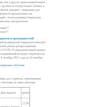
ии, как и других правоохранительных
х органов не осуществляют звонки, в
лефонов доверия», гражданам для
конности предлагаемых им
ций с использованием банковских
нансовых инструментов.
ожны!!!
зких!!!
дентов и преподавателей!
неблагоприятной эпидемиологической
жения рисков распространения
и COVID-19 образовательный процесс
едицинский колледж» переведен на
 8 октября 2021 года по 24 октября
станционное обучение
иков для студентов, переведенных
о обучения на очное обучение
Дата выдачи
время
13.30
сентября четверг