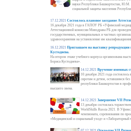
науки Республики Башкортостан, Ю.М. 
Вакансии
социальной защиты населения Республи
17.12.2021
Состоялось плановое заседание Аттест
Информационная
16 декабря 2021 года в ГАПОУ РБ «Уфимский медицин
Аттестационной комиссии Минздрава РБ для проведен
безопасность
государственных, муниципальных и частных организа
здравоохранения на установление им квалификационн
Наставничество
16.12.2021
Приглашаем на выставку репродукции 
Кустодиева.
На втором этаже учебного корпуса организована выс
Обработка персональных
Бориса Кустодиева».
данных
14.12.2021
Вручение именных с
10 декабря 2021 года состоялось
сиротам и детям, оставшимся без
Охрана труда
республики Башкортостан в профе
высшего звена.
Оказание первой помощи
14.12.2021
Завершение VII Реги
13 декабря состоялась торжестве
WorldSkills Russia 2021. В Уфи
Общественно -
чемпионата, соревнования по пр
«Медицинский и социальный уход» и «Лабораторный 
политическая работа
07.12.2021
Открытие VII Регио