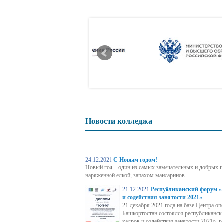
Платные образовательные
услуги
Финансово-хозяйственная
деятельность
Вакантные места для
приема (перевода)
Новости колледжа
обучающихся
Противодействие
24.12.2021
С Новым годом!
Новый год – один из самых замечательных и добрых п
коррупции
наряженной елкой, запахом мандаринов.
21.12.2021
Республиканский форум «
Профилактика терроризма
и содействия занятости 2021»
21 декабря 2021 года на базе Центра 
и экстремизма
Башкортостан состоялся республиканс
кадров и содействия занятости 2021», 