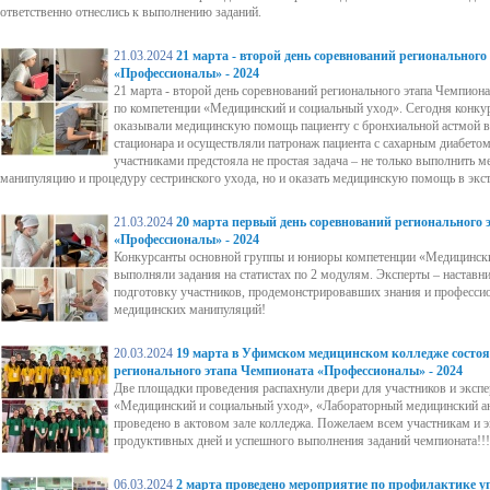
ответственно отнеслись к выполнению заданий.
21.03.2024
21 марта - второй день соревнований региональног
«Профессионалы» - 2024
21 марта - второй день соревнований регионального этапа Чемпион
по компетенции «Медицинский и социальный уход». Сегодня конку
оказывали медицинскую помощь пациенту с бронхиальной астмой в
стационара и осуществляли патронаж пациента с сахарным диабетом
участниками предстояла не простая задача – не только выполнить 
манипуляцию и процедуру сестринского ухода, но и оказать медицинскую помощь в экс
21.03.2024
20 марта первый день соревнований регионального
«Профессионалы» - 2024
Конкурсанты основной группы и юниоры компетенции «Медицински
выполняли задания на статистах по 2 модулям. Эксперты – настав
подготовку участников, продемонстрировавших знания и професси
медицинских манипуляций!
20.03.2024
19 марта в Уфимском медицинском колледже состо
регионального этапа Чемпионата «Профессионалы» - 2024
Две площадки проведения распахнули двери для участников и эксп
«Медицинский и социальный уход», «Лабораторный медицинский а
проведено в актовом зале колледжа. Пожелаем всем участникам и 
продуктивных дней и успешного выполнения заданий чемпионата!!!
06.03.2024
2 марта проведено мероприятие по профилактике у