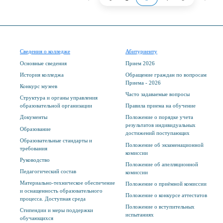
Сведения о колледже
Абитуриенту
Основные сведения
Прием 2026
История колледжа
Обращение граждан по вопросам
Приема - 2026
Конкурс музеев
Часто задаваемые вопросы
Структура и органы управления
образовательной организации
Правила приема на обучение
Документы
Положение о порядке учета
результатов индивидуальных
Образование
достижений поступающих
Образовательные стандарты и
Положение об экзаменационной
требования
комиссии
Руководство
Положение об апелляционной
Педагогический состав
комиссии
Материально-техническое обеспечение
Положение о приёмной комиссии
и оснащенность образовательного
Положение о конкурсе аттестатов
процесса. Доступная среда
Положение о вступительных
Стипендии и меры поддержки
испытаниях
обучающихся