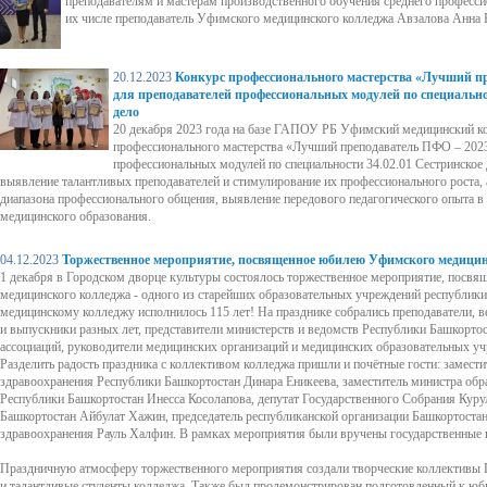
преподавателям и мастерам производственного обучения среднего професси
их числе преподаватель Уфимского медицинского колледжа Авзалова Анна
20.12.2023
Конкурс профессионального мастерства «Лучший пр
для преподавателей профессиональных модулей по специально
дело
20 декабря 2023 года на базе ГАПОУ РБ Уфимский медицинский к
профессионального мастерства «Лучший преподаватель ПФО – 2023
профессиональных модулей по специальности 34.02.01 Сестринское 
выявление талантливых преподавателей и стимулирование их профессионального роста,
диапазона профессионального общения, выявление передового педагогического опыта в 
медицинского образования.
04.12.2023
Торжественное мероприятие, посвященное юбилею Уфимского медици
1 декабря в Городском дворце культуры состоялось торжественное мероприятие, пос
медицинского колледжа - одного из старейших образовательных учреждений республик
медицинскому колледжу исполнилось 115 лет! На празднике собрались преподаватели, в
и выпускники разных лет, представители министерств и ведомств Республики Башкорто
ассоциаций, руководители медицинских организаций и медицинских образовательных у
Разделить радость праздника с коллективом колледжа пришли и почётные гости: замести
здравоохранения Республики Башкортостан Динара Еникеева, заместитель министра обр
Республики Башкортостан Инесса Косолапова, депутат Государственного Собрания Куру
Башкортостан Айбулат Хажин, председатель республиканской организации Башкортоста
здравоохранения Рауль Халфин. В рамках мероприятия были вручены государственные 
Праздничную атмосферу торжественного мероприятия создали творческие коллективы 
и талантливые студенты колледжа. Также был продемонстрирован подготовленный к ю