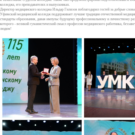
колледжа, его преподавателях и выпускниках.
Директор медицинского колледжа Ильдар Гилязов поблагодарил гостей за добрые слова 
Уфимский медицинский колледж поддерживает лучшие традиции отечественной медицин
стандарты образования, давая импульс будущему профессиональному и личностному раз
которого - великий гуманистический смысл профессии медицинского работника, беззаве
людям!