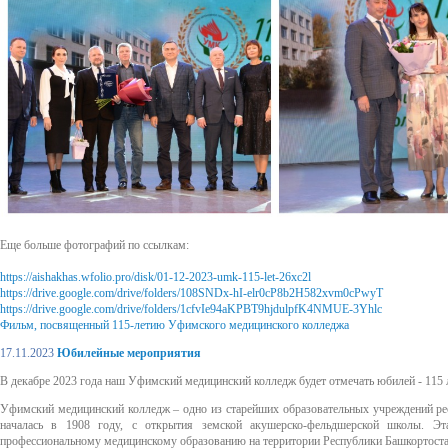
Еще больше фотографий по ссылкам:
https://aishakhas.wfolio.pro/disk/01-12-2023-umk-115-let-26xc2l
https://drive.google.com/drive/folders/108SNDx-hI-elr0cP8b2H582xvm0cPwyT
https://drive.google.com/drive/folders/1cfvIe94aKPBT9hjdulpfK4NMUE-3Yhlc
Фильм, посвященный 115-летию Уфимского медицинского колледжа
17.11.2023
Юбилейные мероприятия
В декабре 2023 года наш Уфимский медицинский колледж будет отмечать юбилей - 115 л
Уфимский медицинский колледж – одно из старейших образовательных учреждений ре
началась в 1908 году, с открытия земской акушерско-фельдшерской школы. Э
профессиональному медицинскому образованию на территории Республики Башкортоста