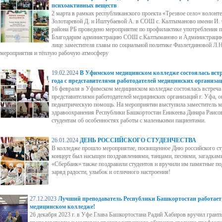
психоактивных веществ
2 марта в рамках республиканского проекта «Трезвое село» волон
Золотаревой Д. и Иштубаевой А. в СОШ с. Калтыманово имени И. 
района РБ проведено мероприятие по профилактике употребления 
Благодарим администрацию СОШ с.Калтыманово и Администрацию
лице заместителя главы по социальной политике Фазлетдиновой Л.Н
мероприятия и тёплую рабочую атмосферу
19.02.2024
В Уфимском медицинском колледже состоялась вст
года с представителями работодателей медицинских организа
16 февраля в Уфимском медицинском колледже состоялась встреча 
представителями работодателей медицинских организаций г. Уфа,
педиатрическую помощь. На мероприятии выступила заместитель 
здравоохранения Республики Башкортостан Еникеева Динара Раисов
студентам об особенностях работы с маленькими пациентами.
26.01.2024
ДЕНЬ РОССИЙСКОГО СТУДЕНЧЕСТВА
В колледже прошло мероприятие, посвященное Дню российского ст
концерт был насыщен поздравлениями, танцами, песнями, загадка
«Сбербанк» также поздравили студентов и вручили им памятные по
заряд радости, улыбок и отличного настроения!
27.12.2023
Лучший преподаватель Республики Башкортостан работае
медицинском колледже!
26 декабря 2023 г. в Уфе Глава Башкортостана Радий Хабиров вручил гран