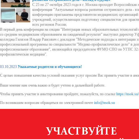
С 25 по 27 октября 2023 года в г. Москва проходит Всероссийская 
конференция "Актуальные вопросы развития сестринского дела - вз
конференцию приглашены представители медицинских организаций 
учреждений, осуществляющих подготовку специалистов для практи
всех регионов России.
В первый день конференции на секции "Интеграция новых образовательных технологий
со средним медицинским образованием на ожидаемый результат" выступил директор У
колледжа Гилязов Ильдар Раисович с докладом "Методические подходы к интеграции э
профессиональной программы по специальности "Медико-профилактическое дело" в до
профессиональное образование", являющийся председателем ФУМО СПО по УГПС 32.00
профилактическая медицина".
03.10.2023
Уважаемые родители и обучающиеся!
С целью повышения качества условий оказания услуг просим Вас принять участие в ан
Ваше мнение нам очень важно и будет учтено в дальнейшей работе.
Чтобы принять участие в анкетировании пройдите, пожалуйста, по ссылке
https://nsok.s
По возникшим вопросам обращаться по электронной почте
info@nsok.su