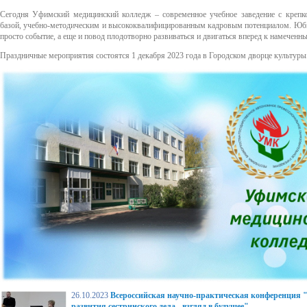
Сегодня Уфимский медицинский колледж – современное учебное заведение с крепко
базой, учебно-методическим и высококвалифицированным кадровым потенциалом. Юби
просто событие, а еще и повод плодотворно развиваться и двигаться вперед к намеченн
Праздничные мероприятия состоятся 1 декабря 2023 года в Городском дворце культуры
26.10.2023
Всероссийская научно-практическая конференция 
развития сестринского дела - взгляд в будущее"