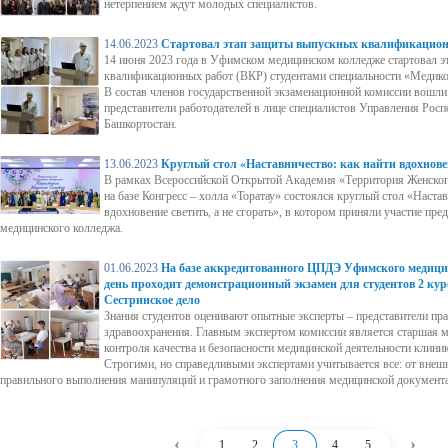
нетерпением ждут молодых специалистов.
14.06.2023
Стартовал этап защиты выпускных квалификацион
14 июня 2023 года в Уфимском медицинском колледже стартовал 
квалификационных работ (ВКР) студентами специальности «Медико
В состав членов государственной экзаменационной комиссии вошли
представители работодателей в лице специалистов Управления Росп
Башкортостан.
13.06.2023
Круглый стол «Наставничество: как найти вдохновен
В рамках Всероссийской Открытой Академия «Территория Женского
на базе Конгресс – холла «Торатау» состоялся круглый стол «Настав
вдохновение светить, а не сгорать», в котором приняли участие пр
медицинского колледжа.
01.06.2023
На базе аккредитованного ЦПДЭ Уфимского медици
день проходит демонстрационный экзамен для студентов 2 кур
Сестринское дело
Знания студентов оценивают опытные эксперты – представители пр
здравоохранения. Главным экспертом комиссии является старшая м
контроля качества и безопасности медицинской деятельности клин
Строгими, но справедливыми экспертами учитывается все: от внешн
правильного выполнения манипуляций и грамотного заполнения медицинской документ
‹
›
1
2
3
4
5