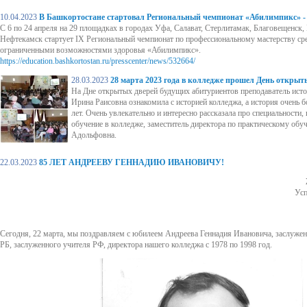
10.04.2023
В Башкортостане стартовал Региональный чемпионат «Абилимпикс» -
С 6 по 24 апреля на 29 площадках в городах Уфа, Салават, Стерлитамак, Благовещенск,
Нефтекамск стартует IХ Региональный чемпионат по профессиональному мастерству сре
ограниченными возможностями здоровья «Абилимпикс».
https://education.bashkortostan.ru/presscenter/news/532664/
28.03.2023
28 марта 2023 года в колледже прошел День открыт
На Дне открытых дверей будущих абитуриентов преподаватель ист
Ирина Раисовна ознакомила с историей колледжа, а история очень б
лет. Очень увлекательно и интересно рассказала про специальности,
обучение в колледже, заместитель директора по практическому обу
Адольфовна.
22.03.2023
85 ЛЕТ АНДРЕЕВУ ГЕННАДИЮ ИВАНОВИЧУ!
Усп
Сегодня, 22 марта, мы поздравляем с юбилеем Андреева Геннадия Ивановича, заслужен
РБ, заслуженного учителя РФ, директора нашего колледжа с 1978 по 1998 год.