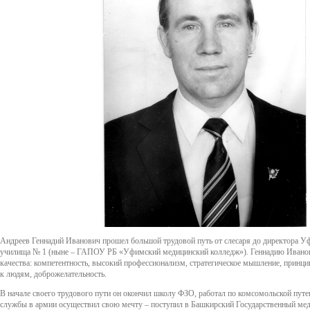
Андреев Геннадий Иванович прошел большой трудовой путь от слесаря до директора У
училища № 1 (ныне – ГАПОУ РБ «Уфимский медицинский колледж»). Геннадию Ивано
качества: компетентность, высокий профессионализм, стратегическое мышление, принци
к людям, доброжелательность.
В начале своего трудового пути он окончил школу ФЗО, работал по комсомольской пут
службы в армии осуществил свою мечту – поступил в Башкирский Государственный мед