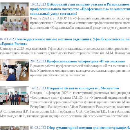
10.03.2023
Отборочный этап на право участия в Региональном
профессионального мастерства «Профессионалы» по компете
социальный уход» состоялся!
9 марта 2023 г. в ГАПОУ РБ «Уфимский медицинский колледж» пр
право участия в Региональном чемпионате профессионального мас
компетенции «Медицинский и социальный уход» по двум группам 
07.03.2023
Благодарственное письмо местного отделения г. Уфы Всероссийской п
«Единая Россия»
С января я 2023 года коллектив Уфимского медицинского колледжа активно принимает 
гуманитарной помощи в рамках деятельности Волонтерского штаба им. М.М. Шаймурат
20.02.2023
Профессиональная лаборатория «И ты сможешь»
В рамках работы профессиональной лаборатории «И ты сможешь» 1
базе Уфимского медицинского колледжа состоялись мероприятия п
ориентации обучающихся 8-9 классов.
14.02.2023
Открытие филиала колледжа в с. Месягутово
Сегодня, 14 февраля 2023 г., гостеприимно распахнул свои двери д
«Сестринское дело» филиал ГАПОУ РБ «Уфимский медицинский ко
торжественной церемонии открытия филиала приняли участие Мини
Республики Башкортостан Айрат Разифович Рахматуллин, заместит
А.С., Еникеева Д.Р., Галимуллина Е.Н., Горбацевич О.В., Саубанова Т.В., Глава Админи
Мухамадеев Ф.Р., главные врачи медицинских организаций северо-востока Республики 
01.02.2023
Сбор гуманитарной помощи для военнослужащих ба