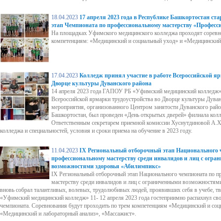
18.04.2023
17 апреля 2023 года в Республике Башкортостан ст
этап Чемпионата по профессиональному мастерству «Професс
На площадках Уфимского медицинского колледжа проходят соревн
компетенциям: «Медицинский и социальный уход» и «Медицинский
17.04.2023
Колледж принял участие в работе Всероссийской яр
Дворце культуры Дуванского района
14 апреля 2023 года ГАПОУ РБ «Уфимский медицинский колледж» 
Всероссийской ярмарки трудоустройства во Дворце культуры Дуван
мероприятия, организованного Центром занятости Дуванского рай
Башкортостан, был проведен «День открытых дверей» филиала колл
Ответственным секретарем приемной комиссии Хуснутдиновой А.Х.
колледжа и специальностей, условия и сроки приема на обучение в 2023 году.
11.04.2023
IX Региональный отборочный этап Национального 
профессиональному мастерству среди инвалидов и лиц с огр
возможностями здоровья «Абилимпикс»
IX Региональный отборочный этап Национального чемпионата по 
мастерству среди инвалидов и лиц с ограниченными возможностя
вновь собрал талантливых, волевых, трудолюбивых людей, проявивших себя в учебе, тв
«Уфимский медицинский колледж» 11- 12 апреля 2023 года гостеприимно распахнул сво
чемпионата. Соревнования будут проходить по трем компетенциям «Медицинский и соц
«Медицинский и лабораторный анализ», «Массажист».