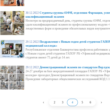
30.12.2022
Студенты группы 41ФМ, отделения Фармация, успе
квалификационный экзамен
Несмотря на предпраздничный день, студенты группы 41ФМ, отдел
сдали квалификационный экзамен по профессиональному модулю «
лекарственных форм и проведение обязательных видов внутриапте
29.12.2022
Поздравление с Новым годом детей студентов ГАП
медицинский колледж»
Республиканское отделение Башкортостана профсоюза работников 
с Новым годом детей студентов ГАПОУ РБ «Уфимский медицински
студентов имеют 75 детей до 14 лет.
29.12.2022
Демонстрационный экзамен по стандартам Ворлдск
24-27 декабря на базе аккредитованной площадки ГАПОУ РБ «Уф
колледж» проходил Демонстрационный экзамен по стандартам Вор
Проведение лабораторных общеклинических исследований КОД 1.1
‹
›
2
3
4
5
6