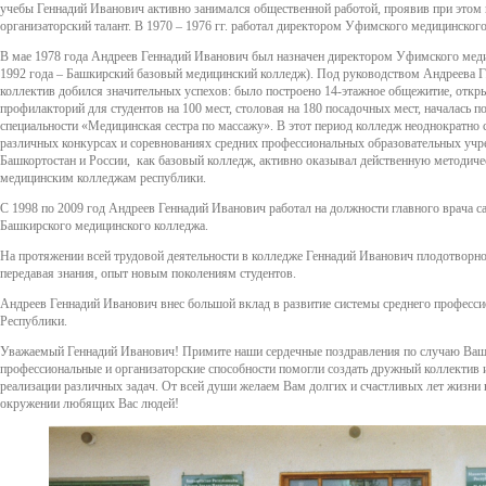
учебы Геннадий Иванович активно занимался общественной работой, проявив при этом
организаторский талант. В 1970 – 1976 гг. работал директором Уфимского медицинског
В мае 1978 года Андреев Геннадий Иванович был назначен директором Уфимского мед
1992 года – Башкирский базовый медицинский колледж). Под руководством Андреева Г.
коллектив добился значительных успехов: было построено 14-этажное общежитие, откры
профилакторий для студентов на 100 мест, столовая на 180 посадочных мест, началась п
специальности «Медицинская сестра по массажу». В этот период колледж неоднократно 
различных конкурсах и соревнованиях средних профессиональных образовательных уч
Башкортостан и России, как базовый колледж, активно оказывал действенную методи
медицинским колледжам республики.
С 1998 по 2009 год Андреев Геннадий Иванович работал на должности главного врача 
Башкирского медицинского колледжа.
На протяжении всей трудовой деятельности в колледже Геннадий Иванович плодотворно
передавая знания, опыт новым поколениям студентов.
Андреев Геннадий Иванович внес большой вклад в развитие системы среднего професси
Республики.
Уважаемый Геннадий Иванович! Примите наши сердечные поздравления по случаю Ва
профессиональные и организаторские способности помогли создать дружный коллектив и
реализации различных задач. От всей души желаем Вам долгих и счастливых лет жизни 
окружении любящих Вас людей!