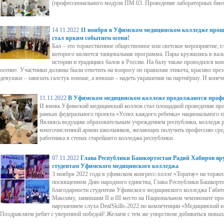
(профессионального модуля ПМ 03. Проведение лабораторных биох
14.11.2022
11 ноября в Уфимском медицинском колледже прош
стал ярким событием осени!
Бал – это торжественное общественное или светское мероприятие, 
которого является танцевальная программа. Пары кружились в вальс
истории и традициях балов в России. На балу также проводился ко
осени». Участники должны были ответить на вопросу по правилам этикета, красиво през
девушки – завязать галстук юноше, а юноши – надеть украшения на партнёршу. И конечн
11.11.2022
В Уфимском медицинском коллеже продолжаются проф
И вновь Уфимский медицинский коллеж стал площадкой проведения пр
рамках федерального проекта «Успех каждого ребенка» национального п
Являясь ведущим образовательным учреждением республики, колледж р
многочисленной армии школьников, желающих получить профессию сре
работника в стенах старейшего колледжа республики.
07.11.2022
Глава Республики Башкортостан Радий Хабиров вр
студентам Уфимского медицинского колледжа
3 ноября 2022 года в уфимском конгресс-холле «Торатау» на торж
посвященном Дню народного единства, Глава Республики Башкорт
благодарности студентам Уфимского медицинского колледжа Габит
Максиму, занявшим II и III место на Национальном чемпионате про
нарушением слуха DeafSkills-2022 по компетенции «Медицинский и
Поздравляем ребят с уверенной победой! Желаем с тем же упорством добиваться новых 