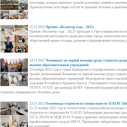
аттестация, которая выявляет уровень усвоенных знаний и освоенн
Промежуточная аттестация состоит из решения тестовых и практиче
25.11.2022
Премия «Волонтер года – 2022»
Премия «Волонтер года – 2022» проходит в Уфе и направлена на 
волонтерской деятельности среди населения города, вовлечение мол
общественной жизни столицы, развитие и формирование культуры д
24.11.2022
Чемпионат по первой помощи среди студентов сред
высших образовательных учреждений
23 ноября 2022 года в стенах Башкирского государственного медиц
прошёл региональный Чемпионат по первой помощи среди студенто
высших образовательных учреждений. Мероприятие такого масшта
отделение Российского Красного Креста. Участниками стали ком
УГНТУ, УГАТУ, две команды БГМУ. Уфимский медицинский коллед
студентов специальности «Лечебное дело»:
23.11.2022
Олимпиада студентов по специальности 31.02.03 Ла
21-22 ноября 2022 года в соответствии с планом работы колледжа 
студентов по специальности 31.02.03 Лабораторная диагностика сре
31СЛ, 202ЛП по МДК 01.01 Теория и практика лабораторных обще
(профессионального модуля ПМ 01. Проведение лабораторных об
исследований).