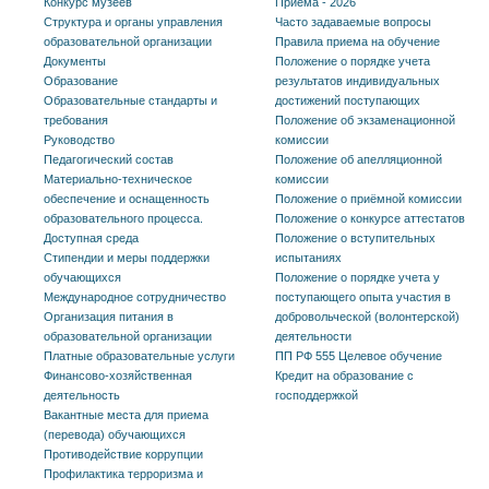
Конкурс музеев
Приема - 2026
Структура и органы управления
Часто задаваемые вопросы
образовательной организации
Правила приема на обучение
Документы
Положение о порядке учета
Образование
результатов индивидуальных
Образовательные стандарты и
достижений поступающих
требования
Положение об экзаменационной
Руководство
комиссии
Педагогический состав
Положение об апелляционной
Материально-техническое
комиссии
обеспечение и оснащенность
Положение о приёмной комиссии
образовательного процесса.
Положение о конкурсе аттестатов
Доступная среда
Положение о вступительных
Стипендии и меры поддержки
испытаниях
обучающихся
Положение о порядке учета у
Международное сотрудничество
поступающего опыта участия в
Организация питания в
добровольческой (волонтерской)
образовательной организации
деятельности
Платные образовательные услуги
ПП РФ 555 Целевое обучение
Финансово-хозяйственная
Кредит на образование с
деятельность
господдержкой
Вакантные места для приема
(перевода) обучающихся
Противодействие коррупции
Профилактика терроризма и