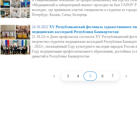
II Национальный чемпионат по профессиональному мастерству Deafs
«Медицинский и лабораторный анализ» проходил на базе ГАПОУ 
колледж», где принимали участие специалисты и студенты из городо
Петербург, Казань, Сатка, Белорецк.
24.10.2022
XV Республиканский фестиваль художественного тво
медицинских колледжей Республики Башкортостан
21.10.22г в Доме профсоюзов состоялся XV Республиканский фест
творчества студентов медицинских колледжей Республики Башкорто
– 2022», посвящённый Году культурного наследия народов России 
Году модернизации профессионального образования, достойных усл
династий в Республике Башкортостан
‹
›
3
4
5
6
7