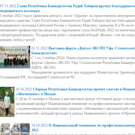
07.11.2022
Глава Республики Башкортостан Радий Хабиров вручил благодарност
медицинского колледжа
3 ноября 2022 года в уфимском конгресс-холле «Торатау» на торжественном мероприя
народного единства, Глава Республики Башкортостан Радий Хабиров вручил благодарн
медицинского колледжа Габитовой Регине и Акимову Максиму, занявшим II и III место
чемпионате профмастерства среди лиц с нарушением слуха DeafSkills-2022 по компете
лабораторный анализ». Поздравляем ребят с уверенной победой! Желаем с тем же упор
вершин, побед и целей!
02.11.2022
Выставка-форум «Дентал-ЭКСПО Уфа. Стоматолог
Башкортостан»
С 1 по 3 ноября 2022г. Наши студенты-волонтеры принимают активн
форуме «Дентал-ЭКСПО Уфа. Стоматология Республики Башкортос
ВДНХ-ЭКСПО.
Мероприятие организуется при поддержке Министерства Здравоохр
Ассоциацией РФ, Ассоциацией Стоматологов РБ.
26.10.2022
Сборная Республики Башкортостан примет участие в Нацио
«Абилимпикс» в Москве
С 28 по 31 октября в Москве в выставочном центре «Гостиный двор» и на п
организаций пройдет Национальный чемпионат по профессиональному мастерс
с ограниченными возможностями здоровья «Абилимпикс» президентской плат
возможностей», который проходит в рамках Национального проекта «Образов
24.10.2022
II Национальный чемпионат по профессиональному м
2022