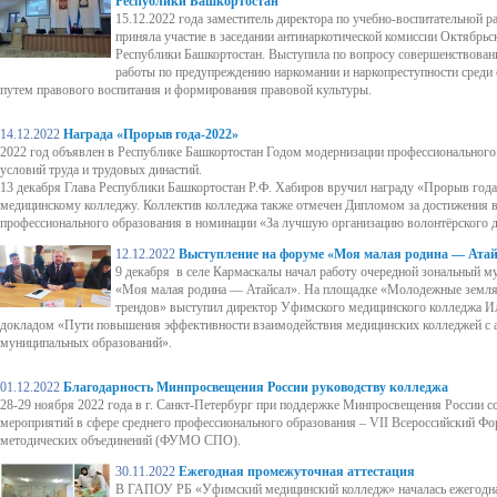
Республики Башкортостан
15.12.2022 года заместитель директора по учебно-воспитательной 
приняла участие в заседании антинаркотической комиссии Октябрьс
Республики Башкортостан. Выступила по вопросу совершенствован
работы по предупреждению наркомании и наркопреступности среди с
путем правового воспитания и формирования правовой культуры.
14.12.2022
Награда «Прорыв года-2022»
2022 год объявлен в Республике Башкортостан Годом модернизации профессионального
условий труда и трудовых династий.
13 декабря Глава Республики Башкортостан Р.Ф. Хабиров вручил награду «Прорыв го
медицинскому колледжу. Коллектив колледжа также отмечен Дипломом за достижения в
профессионального образования в номинации «За лучшую организацию волонтёрского 
12.12.2022
Выступление на форуме «Моя малая родина — Ата
9 декабря в селе Кармаскалы начал работу очередной зональный 
«Моя малая родина — Атайсал». На площадке «Молодежные земляч
трендов» выступил директор Уфимского медицинского колледжа Ил
докладом «Пути повышения эффективности взаимодействия медицинских колледжей с
муниципальных образований».
01.12.2022
Благодарность Минпросвещения России руководству колледжа
28-29 ноября 2022 года в г. Санкт-Петербург при поддержке Минпросвещения России с
мероприятий в сфере среднего профессионального образования – VII Всероссийский Ф
методических объединений (ФУМО СПО).
30.11.2022
Ежегодная промежуточная аттестация
В ГАПОУ РБ «Уфимский медицинский колледж» началась ежегодн