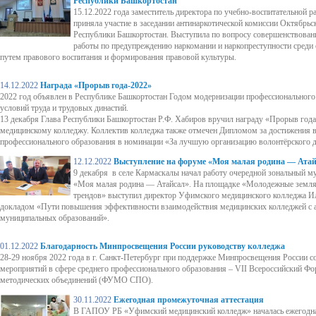
Республики Башкортостан
15.12.2022 года заместитель директора по учебно-воспитательной 
приняла участие в заседании антинаркотической комиссии Октябрьс
Республики Башкортостан. Выступила по вопросу совершенствован
работы по предупреждению наркомании и наркопреступности среди с
путем правового воспитания и формирования правовой культуры.
14.12.2022
Награда «Прорыв года-2022»
2022 год объявлен в Республике Башкортостан Годом модернизации профессионального
условий труда и трудовых династий.
13 декабря Глава Республики Башкортостан Р.Ф. Хабиров вручил награду «Прорыв го
медицинскому колледжу. Коллектив колледжа также отмечен Дипломом за достижения в
профессионального образования в номинации «За лучшую организацию волонтёрского 
12.12.2022
Выступление на форуме «Моя малая родина — Ата
9 декабря в селе Кармаскалы начал работу очередной зональный 
«Моя малая родина — Атайсал». На площадке «Молодежные земляч
трендов» выступил директор Уфимского медицинского колледжа Ил
докладом «Пути повышения эффективности взаимодействия медицинских колледжей с
муниципальных образований».
01.12.2022
Благодарность Минпросвещения России руководству колледжа
28-29 ноября 2022 года в г. Санкт-Петербург при поддержке Минпросвещения России с
мероприятий в сфере среднего профессионального образования – VII Всероссийский Ф
методических объединений (ФУМО СПО).
30.11.2022
Ежегодная промежуточная аттестация
В ГАПОУ РБ «Уфимский медицинский колледж» началась ежегодн