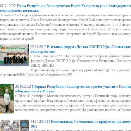
07.11.2022
Глава Республики Башкортостан Радий Хабиров вручил благодарност
медицинского колледжа
3 ноября 2022 года в уфимском конгресс-холле «Торатау» на торжественном мероприя
народного единства, Глава Республики Башкортостан Радий Хабиров вручил благодарн
медицинского колледжа Габитовой Регине и Акимову Максиму, занявшим II и III место
чемпионате профмастерства среди лиц с нарушением слуха DeafSkills-2022 по компете
лабораторный анализ». Поздравляем ребят с уверенной победой! Желаем с тем же упор
вершин, побед и целей!
02.11.2022
Выставка-форум «Дентал-ЭКСПО Уфа. Стоматолог
Башкортостан»
С 1 по 3 ноября 2022г. Наши студенты-волонтеры принимают активн
форуме «Дентал-ЭКСПО Уфа. Стоматология Республики Башкортос
ВДНХ-ЭКСПО.
Мероприятие организуется при поддержке Министерства Здравоохр
Ассоциацией РФ, Ассоциацией Стоматологов РБ.
26.10.2022
Сборная Республики Башкортостан примет участие в Нацио
«Абилимпикс» в Москве
С 28 по 31 октября в Москве в выставочном центре «Гостиный двор» и на п
организаций пройдет Национальный чемпионат по профессиональному мастерс
с ограниченными возможностями здоровья «Абилимпикс» президентской плат
возможностей», который проходит в рамках Национального проекта «Образов
24.10.2022
II Национальный чемпионат по профессиональному м
2022