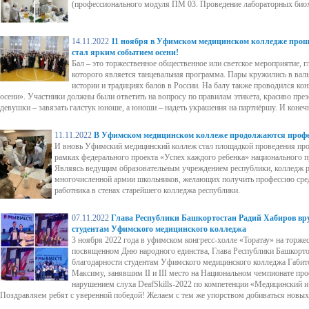
(профессионального модуля ПМ 03. Проведение лабораторных биох
14.11.2022
11 ноября в Уфимском медицинском колледже прош
стал ярким событием осени!
Бал – это торжественное общественное или светское мероприятие, 
которого является танцевальная программа. Пары кружились в вальс
истории и традициях балов в России. На балу также проводился ко
осени». Участники должны были ответить на вопросу по правилам этикета, красиво през
девушки – завязать галстук юноше, а юноши – надеть украшения на партнёршу. И конечн
11.11.2022
В Уфимском медицинском коллеже продолжаются проф
И вновь Уфимский медицинский коллеж стал площадкой проведения пр
рамках федерального проекта «Успех каждого ребенка» национального п
Являясь ведущим образовательным учреждением республики, колледж р
многочисленной армии школьников, желающих получить профессию сре
работника в стенах старейшего колледжа республики.
07.11.2022
Глава Республики Башкортостан Радий Хабиров вр
студентам Уфимского медицинского колледжа
3 ноября 2022 года в уфимском конгресс-холле «Торатау» на торж
посвященном Дню народного единства, Глава Республики Башкорт
благодарности студентам Уфимского медицинского колледжа Габит
Максиму, занявшим II и III место на Национальном чемпионате про
нарушением слуха DeafSkills-2022 по компетенции «Медицинский и
Поздравляем ребят с уверенной победой! Желаем с тем же упорством добиваться новых 