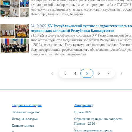
II Национальный чемпионат по профессиональному мастерству Deafs
«Медицинский и лабораторный анализ» проходил на базе ГАПОУ 
колледж», где принимали участие специалисты и студенты из городо
Петербург, Казань, Сатка, Белорецк.
24.10.2022
XV Республиканский фестиваль художественного тво
медицинских колледжей Республики Башкортостан
21.10.22г в Доме профсоюзов состоялся XV Республиканский фест
творчества студентов медицинских колледжей Республики Башкорто
– 2022», посвящённый Году культурного наследия народов России 
Году модернизации профессионального образования, достойных усл
династий в Республике Башкортостан
‹
›
3
4
5
6
7
Сведения о колледже
Абитуриенту
Основные сведения
Прием 2026
История колледжа
Обращение граждан по вопросам
Приема - 2026
Конкурс музеев
Часто задаваемые вопросы