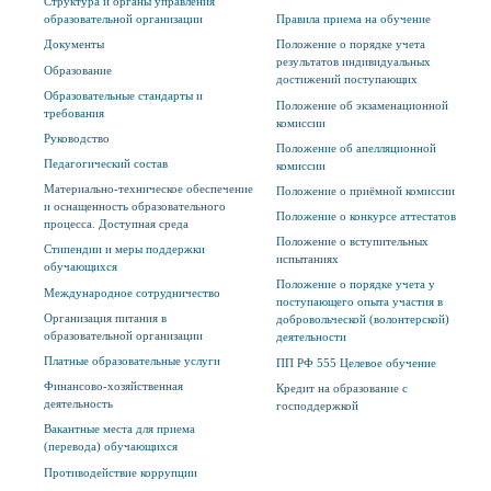
Структура и органы управления
образовательной организации
Правила приема на обучение
Документы
Положение о порядке учета
результатов индивидуальных
Образование
достижений поступающих
Образовательные стандарты и
Положение об экзаменационной
требования
комиссии
Руководство
Положение об апелляционной
Педагогический состав
комиссии
Материально-техническое обеспечение
Положение о приёмной комиссии
и оснащенность образовательного
Положение о конкурсе аттестатов
процесса. Доступная среда
Положение о вступительных
Стипендии и меры поддержки
испытаниях
обучающихся
Положение о порядке учета у
Международное сотрудничество
поступающего опыта участия в
Организация питания в
добровольческой (волонтерской)
образовательной организации
деятельности
Платные образовательные услуги
ПП РФ 555 Целевое обучение
Финансово-хозяйственная
Кредит на образование с
деятельность
господдержкой
Вакантные места для приема
(перевода) обучающихся
Противодействие коррупции