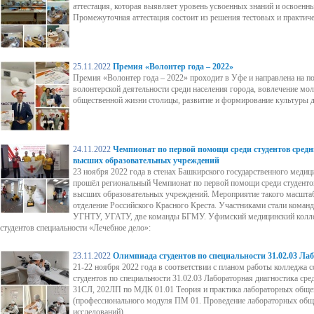
аттестация, которая выявляет уровень усвоенных знаний и освоенн
Промежуточная аттестация состоит из решения тестовых и практиче
25.11.2022
Премия «Волонтер года – 2022»
Премия «Волонтер года – 2022» проходит в Уфе и направлена на 
волонтерской деятельности среди населения города, вовлечение мол
общественной жизни столицы, развитие и формирование культуры д
24.11.2022
Чемпионат по первой помощи среди студентов сред
высших образовательных учреждений
23 ноября 2022 года в стенах Башкирского государственного медиц
прошёл региональный Чемпионат по первой помощи среди студенто
высших образовательных учреждений. Мероприятие такого масшта
отделение Российского Красного Креста. Участниками стали ком
УГНТУ, УГАТУ, две команды БГМУ. Уфимский медицинский коллед
студентов специальности «Лечебное дело»:
23.11.2022
Олимпиада студентов по специальности 31.02.03 Ла
21-22 ноября 2022 года в соответствии с планом работы колледжа 
студентов по специальности 31.02.03 Лабораторная диагностика сре
31СЛ, 202ЛП по МДК 01.01 Теория и практика лабораторных обще
(профессионального модуля ПМ 01. Проведение лабораторных об
исследований).