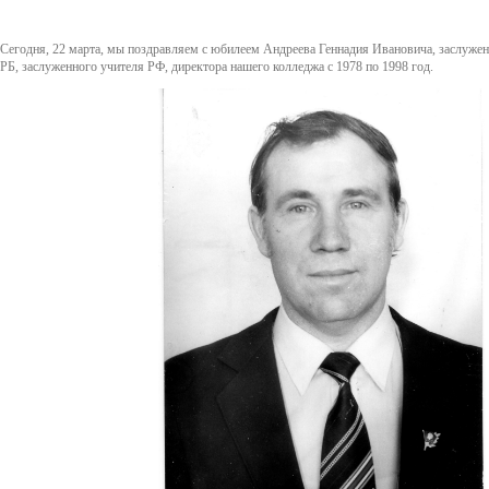
Сегодня, 22 марта, мы поздравляем с юбилеем Андреева Геннадия Ивановича, заслужен
РБ, заслуженного учителя РФ, директора нашего колледжа с 1978 по 1998 год.