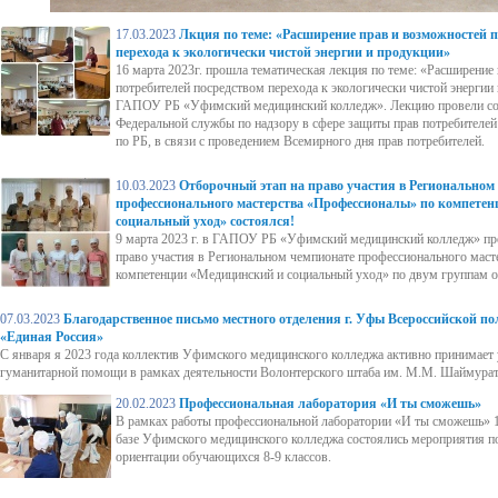
17.03.2023
Лкция по теме: «Расширение прав и возможностей п
перехода к экологически чистой энергии и продукции»
16 марта 2023г. прошла тематическая лекция по теме: «Расширение
потребителей посредством перехода к экологически чистой энергии
ГАПОУ РБ «Уфимский медицинский колледж». Лекцию провели со
Федеральной службы по надзору в сфере защиты прав потребителей
по РБ, в связи с проведением Всемирного дня прав потребителей.
10.03.2023
Отборочный этап на право участия в Региональном
профессионального мастерства «Профессионалы» по компете
социальный уход» состоялся!
9 марта 2023 г. в ГАПОУ РБ «Уфимский медицинский колледж» пр
право участия в Региональном чемпионате профессионального мас
компетенции «Медицинский и социальный уход» по двум группам 
07.03.2023
Благодарственное письмо местного отделения г. Уфы Всероссийской п
«Единая Россия»
С января я 2023 года коллектив Уфимского медицинского колледжа активно принимает 
гуманитарной помощи в рамках деятельности Волонтерского штаба им. М.М. Шаймурат
20.02.2023
Профессиональная лаборатория «И ты сможешь»
В рамках работы профессиональной лаборатории «И ты сможешь» 1
базе Уфимского медицинского колледжа состоялись мероприятия п
ориентации обучающихся 8-9 классов.