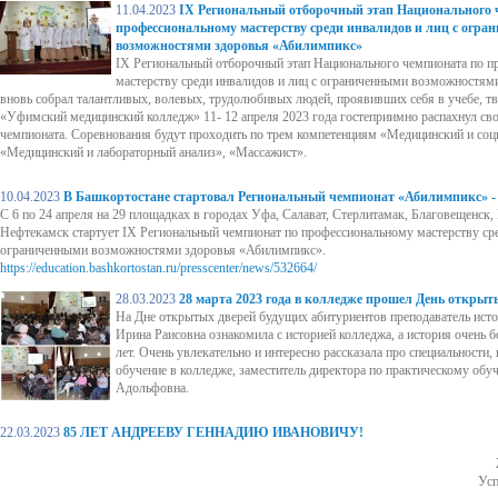
11.04.2023
IX Региональный отборочный этап Национального 
профессиональному мастерству среди инвалидов и лиц с огр
возможностями здоровья «Абилимпикс»
IX Региональный отборочный этап Национального чемпионата по 
мастерству среди инвалидов и лиц с ограниченными возможностя
вновь собрал талантливых, волевых, трудолюбивых людей, проявивших себя в учебе, тв
«Уфимский медицинский колледж» 11- 12 апреля 2023 года гостеприимно распахнул сво
чемпионата. Соревнования будут проходить по трем компетенциям «Медицинский и соц
«Медицинский и лабораторный анализ», «Массажист».
10.04.2023
В Башкортостане стартовал Региональный чемпионат «Абилимпикс» -
С 6 по 24 апреля на 29 площадках в городах Уфа, Салават, Стерлитамак, Благовещенск,
Нефтекамск стартует IХ Региональный чемпионат по профессиональному мастерству сре
ограниченными возможностями здоровья «Абилимпикс».
https://education.bashkortostan.ru/presscenter/news/532664/
28.03.2023
28 марта 2023 года в колледже прошел День открыт
На Дне открытых дверей будущих абитуриентов преподаватель ист
Ирина Раисовна ознакомила с историей колледжа, а история очень б
лет. Очень увлекательно и интересно рассказала про специальности,
обучение в колледже, заместитель директора по практическому обу
Адольфовна.
22.03.2023
85 ЛЕТ АНДРЕЕВУ ГЕННАДИЮ ИВАНОВИЧУ!
Усп