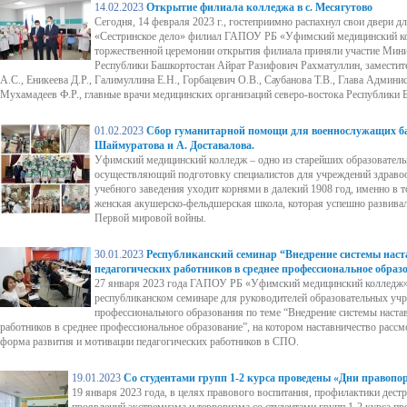
14.02.2023
Открытие филиала колледжа в с. Месягутово
Сегодня, 14 февраля 2023 г., гостеприимно распахнул свои двери д
«Сестринское дело» филиал ГАПОУ РБ «Уфимский медицинский ко
торжественной церемонии открытия филиала приняли участие Мини
Республики Башкортостан Айрат Разифович Рахматуллин, заместит
А.С., Еникеева Д.Р., Галимуллина Е.Н., Горбацевич О.В., Саубанова Т.В., Глава Админи
Мухамадеев Ф.Р., главные врачи медицинских организаций северо-востока Республики 
01.02.2023
Сбор гуманитарной помощи для военнослужащих ба
Шаймуратова и А. Доставалова.
Уфимский медицинский колледж – одно из старейших образователь
осуществляющий подготовку специалистов для учреждений здраво
учебного заведения уходит корнями в далекий 1908 год, именно в 
женская акушерско-фельдшерская школа, которая успешно развивал
Первой мировой войны.
30.01.2023
Республиканский семинар “Внедрение системы наст
педагогических работников в среднее профессиональное образ
27 января 2023 года ГАПОУ РБ «Уфимский медицинский колледж» 
республиканском семинаре для руководителей образовательных уч
профессионального образования по теме “Внедрение системы наста
работников в среднее профессиональное образование”, на котором наставничество расс
форма развития и мотивации педагогических работников в СПО.
19.01.2023
Со студентами групп 1-2 курса проведены «Дни правопо
19 января 2023 года, в целях правового воспитания, профилактики дест
проявлений экстремизма и терроризма со студентами групп 1-2 курса п