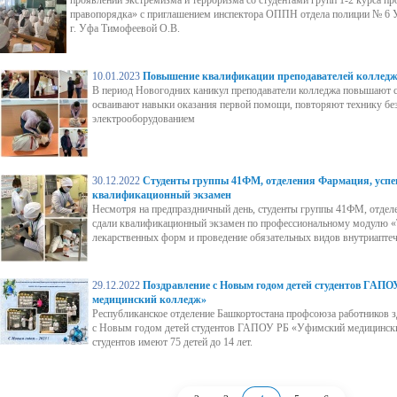
правопорядка» с приглашением инспектора ОППН отдела полиции № 6 
г. Уфа Тимофеевой О.В.
10.01.2023
Повышение квалификации преподавателей коллед
В период Новогодних каникул преподаватели колледжа повышают
осваивают навыки оказания первой помощи, повторяют технику без
электрооборудованием
30.12.2022
Студенты группы 41ФМ, отделения Фармация, успе
квалификационный экзамен
Несмотря на предпраздничный день, студенты группы 41ФМ, отдел
сдали квалификационный экзамен по профессиональному модулю «
лекарственных форм и проведение обязательных видов внутриапте
29.12.2022
Поздравление с Новым годом детей студентов ГАП
медицинский колледж»
Республиканское отделение Башкортостана профсоюза работников 
с Новым годом детей студентов ГАПОУ РБ «Уфимский медицински
студентов имеют 75 детей до 14 лет.