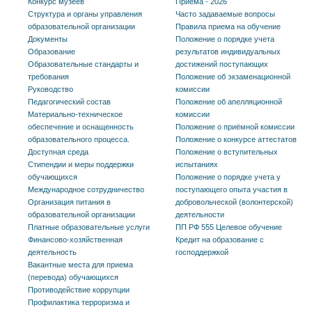
Конкурс музеев
Приема - 2026
Структура и органы управления
Часто задаваемые вопросы
образовательной организации
Правила приема на обучение
Документы
Положение о порядке учета
Образование
результатов индивидуальных
Образовательные стандарты и
достижений поступающих
требования
Положение об экзаменационной
Руководство
комиссии
Педагогический состав
Положение об апелляционной
Материально-техническое
комиссии
обеспечение и оснащенность
Положение о приёмной комиссии
образовательного процесса.
Положение о конкурсе аттестатов
Доступная среда
Положение о вступительных
Стипендии и меры поддержки
испытаниях
обучающихся
Положение о порядке учета у
Международное сотрудничество
поступающего опыта участия в
Организация питания в
добровольческой (волонтерской)
образовательной организации
деятельности
Платные образовательные услуги
ПП РФ 555 Целевое обучение
Финансово-хозяйственная
Кредит на образование с
деятельность
господдержкой
Вакантные места для приема
(перевода) обучающихся
Противодействие коррупции
Профилактика терроризма и