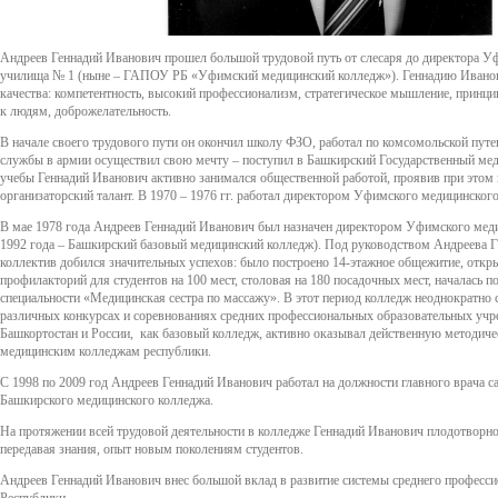
Андреев Геннадий Иванович прошел большой трудовой путь от слесаря до директора У
училища № 1 (ныне – ГАПОУ РБ «Уфимский медицинский колледж»). Геннадию Ивано
качества: компетентность, высокий профессионализм, стратегическое мышление, принци
к людям, доброжелательность.
В начале своего трудового пути он окончил школу ФЗО, работал по комсомольской пут
службы в армии осуществил свою мечту – поступил в Башкирский Государственный мед
учебы Геннадий Иванович активно занимался общественной работой, проявив при этом
организаторский талант. В 1970 – 1976 гг. работал директором Уфимского медицинског
В мае 1978 года Андреев Геннадий Иванович был назначен директором Уфимского мед
1992 года – Башкирский базовый медицинский колледж). Под руководством Андреева Г.
коллектив добился значительных успехов: было построено 14-этажное общежитие, откры
профилакторий для студентов на 100 мест, столовая на 180 посадочных мест, началась п
специальности «Медицинская сестра по массажу». В этот период колледж неоднократно 
различных конкурсах и соревнованиях средних профессиональных образовательных уч
Башкортостан и России, как базовый колледж, активно оказывал действенную методи
медицинским колледжам республики.
С 1998 по 2009 год Андреев Геннадий Иванович работал на должности главного врача 
Башкирского медицинского колледжа.
На протяжении всей трудовой деятельности в колледже Геннадий Иванович плодотворно
передавая знания, опыт новым поколениям студентов.
Андреев Геннадий Иванович внес большой вклад в развитие системы среднего професси
Республики.