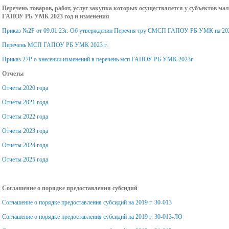
апелляционной комиссии
Перечень товаров, работ, услуг закупка которых осуществляется у субъектов ма
Протоколы заседаний
Центр содействия
ГАПОУ РБ УМК 2023 год и изменения
ФУМО по УГПС 32.00.00
Положение о приёмной
Приказ №2Р от 09.01.23г. Об утверждении Перечня тру СМСП ГАПОУ РБ УМК на 20
трудоустройству
Перечень МСП ГАПОУ РБ УМК 2023 г.
Науки о здоровье и
комиссии
выпускников
Приказ 27Р о внесении изменений в перечень мсп ГАПОУ РБ УМК 2023г
профилактическая
Положение о конкурсе
Отчеты
Стипендия Главы
медицина
Отчеты 2020 года
аттестатов
Республики Башкорт
Отчеты 2021 года
Состав и структура ФУМО
Положение о
Отчеты 2022 года
Правила безопасног
по УГПС 32.00.00 Науки о
Отчеты 2023 года
вступительных испытаниях
поведения
здоровье и
Отчеты 2024 года
Положение о порядке
Отчеты 2025 года
Советы психолога
профилактическая
учета у поступающего
медицина
Родителям
Соглашение о порядке предоставления субсидий
опыта участия в
Соглашение о порядке предоставления субсидий на 2019 г. 30-013
Первичная аккредит
добровольческой
Соглашение о порядке предоставления субсидий на 2019 г. 30-013-ЛО
специалистов