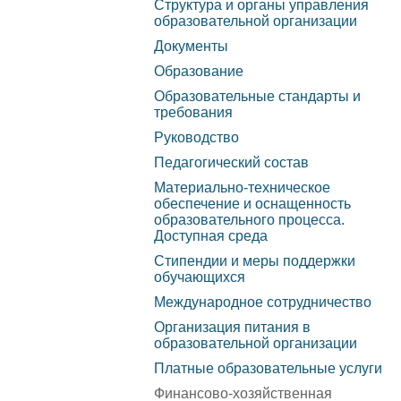
Структура и органы управления
Башкортостан №455 от
образовательной организации
управления
Карта сай
30.07.2019г.
Документы
образовательной
Образование
организации
Образовательные стандарты и
требования
Документы
Руководство
Педагогический состав
Образование
Материально-техническое
обеспечение и оснащенность
Образовательные
образовательного процесса.
Доступная среда
стандарты и требования
Стипендии и меры поддержки
обучающихся
Руководство
Международное сотрудничество
Организация питания в
Педагогический состав
образовательной организации
Платные образовательные услуги
Материально-техническое
Финансово-хозяйственная