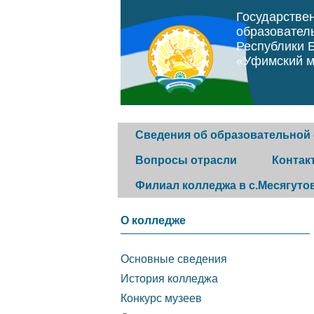
Государстве
образовател
Республики 
«Уфимский м
Сведения об образовательной
Вопросы отрасли
Контак
Филиал колледжа в с.Месягуто
Основные сведения
Программа "Земский
Горячая 
О колледже
фельдшер"
История колледжа
Обратная
Основные сведения
Постановление
История колледжа
Конкурс музеев
Контакты
Конкурс музеев
правительства Республики
организа
Структура и органы