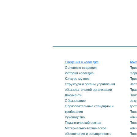
Сведения о колледже
Абит
Основные сведения
При
История колледжа
Обра
Конкурс музеев
Прие
Структура и органы управления
Част
образовательной организации
Прав
Документы
Поло
Образование
резу
Образовательные стандарты и
дос
требования
Поло
Руководство
ком
Педагогический состав
Поло
Материально-техническое
ком
обеспечение и оснащенность
Поло