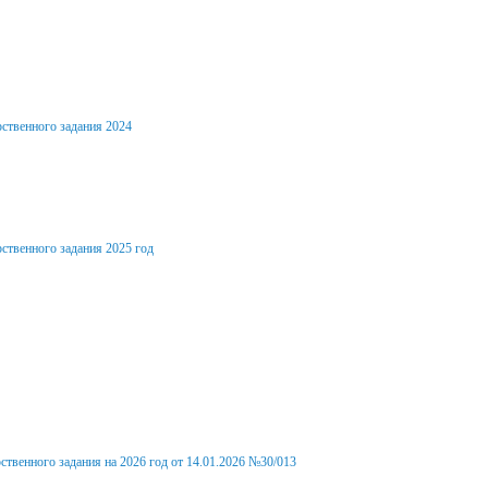
нга
центр
ия
рственного задания 2024
у
ска
ственного задания 2025 год
ственного задания на 2026 год от 14.01.2026 №30/013