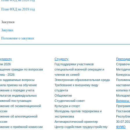
План ФХД на 2019 год
Закупки
Закупки
Положение о закупках
уриенту
Студенту
Препода
ем 2026
Год поддержки участников
Справоч
щение граждан по вопросам
специальной военной операции и
Методиче
ма - 2026
членов их семей
Конкурс
о задаваемые вопросы
Электронная образовательная среда
Положени
ила приема на обучение
Требование к внешнему виду
наставни
жение о порядке учета
студента
копилка 
льтатов индивидуальных
Общежитие
Молодому
тижений поступающих
Студенческий совет
Вопросы 
жение об экзаменационной
Культура и спорт
Програм
иссии
Молодежь против терроризма и
Постанов
жение об апелляционной
экстремизма
Республи
иссии
Антинаркотический ориентир
30.07.201
жение о приёмной комиссии
Центр содействия трудоустройству
ФУМО