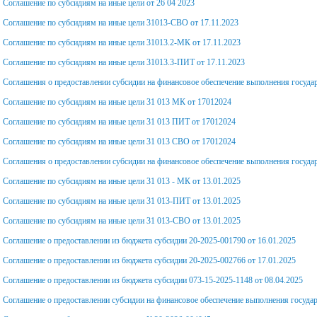
Соглашение по субсидиям на иные цели от 26 04 2023
Профилактика булли
Соглашение по субсидиям на иные цели 31013-СВО от 17.11.2023
Соглашение по субсидиям на иные цели 31013.2-МК от 17.11.2023
Молодежный медиа
Соглашение по субсидиям на иные цели 31013.3-ПИТ от 17.11.2023
Протоколы заседан
Соглашения о предоставлении субсидии на финансовое обеспечение выполнения госуда
Соглашение по субсидиям на иные цели 31 013 МК от 17012024
комиссии по вопрос
Соглашение по субсидиям на иные цели 31 013 ПИТ от 17012024
предоставления
Соглашение по субсидиям на иные цели 31 013 СВО от 17012024
академического отпу
Соглашения о предоставлении субсидии на финансовое обеспечение выполнения государ
Соглашение по субсидиям на иные цели 31 013 - МК от 13.01.2025
Соглашение по субсидиям на иные цели 31 013-ПИТ от 13.01.2025
Соглашение по субсидиям на иные цели 31 013-СВО от 13.01.2025
Соглашение о предоставлении из бюджета субсидии 20-2025-001790 от 16.01.2025
Соглашение о предоставлении из бюджета субсидии 20-2025-002766 от 17.01.2025
Соглашение о предоставлении из бюджета субсидии 073-15-2025-1148 от 08.04.2025
Соглашение о предоставлении субсидии на финансовое обеспечение выполнения государ