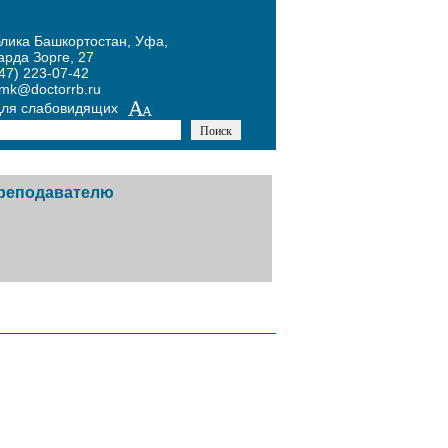
блика Башкортостан, Уфа,
арда Зорге, 27
47) 223-07-42
umk@doctorrb.ru
для слабовидящих
реподавателю
тников
авочная информация
й
одическая копилка
х
курсы
ожение Конкурса по