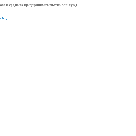
лого и среднего предпринимательства для нужд
23год
остан
о
ация