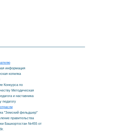
вателю
ная информация
ская копилка
ы
е Конкурса по
честву Методическая
педагога и наставника
 педагогу
отрасли
ма "Земский фельдшер"
ление правительства
ки Башкортостан №455 от
9г.