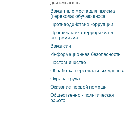
обеспечение и
деятельность
Вакантные места для приема
оснащенность
(перевода) обучающихся
образовательного
Противодействие коррупции
Профилактика терроризма и
процесса. Доступная
экстремизма
среда
Вакансии
Информационная безопасность
Стипендии и меры
Наставничество
поддержки обучающихся
Обработка персональных данных
Охрана труда
Международное
Оказание первой помощи
сотрудничество
Общественно - политическая
работа
Организация питания в
образовательной
организации