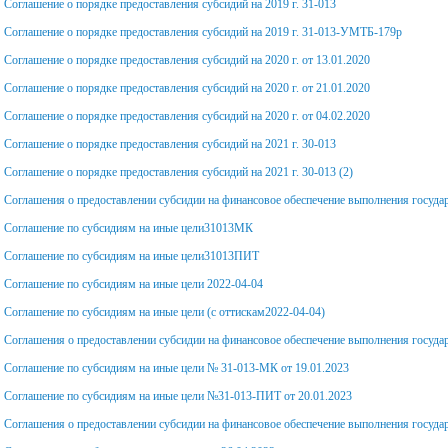
(волонтерской)
Соглашение о порядке предоставления субсидий на 2019 г. 31-013
Соглашение о порядке предоставления субсидий на 2019 г. 31-013-УМТБ-179р
деятельности
Переход с платного
Соглашение о порядке предоставления субсидий на 2020 г. от 13.01.2020
обучения на беспла
ПП РФ 555 Целевое
Соглашение о порядке предоставления субсидий на 2020 г. от 21.01.2020
Соглашение о порядке предоставления субсидий на 2020 г. от 04.02.2020
обучение
Телефон доверия
Соглашение о порядке предоставления субсидий на 2021 г. 30-013
Кредит на образование с
Дорожная безопасно
Соглашение о порядке предоставления субсидий на 2021 г. 30-013 (2)
господдержкой
Соглашения о предоставлении субсидии на финансовое обеспечение выполнения госуда
Олимпиады и конку
Соглашение по субсидиям на иные цели31013МК
Соглашение по субсидиям на иные цели31013ПИТ
Курению - нет!
Соглашение по субсидиям на иные цели 2022-04-04
Профилактика
Соглашение по субсидиям на иные цели (с оттискам2022-04-04)
Соглашения о предоставлении субсидии на финансовое обеспечение выполнения государ
мошенничества
Соглашение по субсидиям на иные цели № 31-013-МК от 19.01.2023
Порядок обеспечени
Соглашение по субсидиям на иные цели №31-013-ПИТ от 20.01.2023
сертификатами
Соглашения о предоставлении субсидии на финансовое обеспечение выполнения госуда