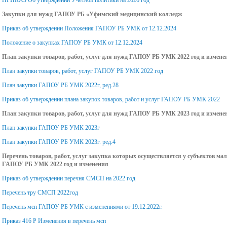
профилактическая
Электронная
вопросы
Курсы повышения
Закупки для нужд ГАПОУ РБ «Уфимский медицинский колледж
та
нас
медицина
образовательная ср
Приказ об утверждении Положения ГАПОУ РБ УМК от 12.12.2024
квалификации
Правила приема на
Мет
Положение о закупках ГАПОУ РБ УМК от 12.12.2024
Нормативные документы
Требование к внешн
обучение
Дополнительные
пед
План закупки товаров, работ, услуг для нужд ГАПОУ РБ УМК 2022 год и измене
ФУМО по УГПС 32.00.00
виду студента
План закупки товаров, работ, услуг ГАПОУ РБ УМК 2022 год
общеразвивающие
Положение о порядке
Мол
Науки о здоровье и
План закупки ГАПОУ РБ УМК 2022г, ред.28
программы
Общежитие
учета результатов
профилактическая
Приказ об утверждении плана закупок товаров, работ и услуг ГАПОУ РБ УМК 2022
индивидуальных
НМ и ФО
Студенческий совет
План закупки товаров, работ, услуг для нужд ГАПОУ РБ УМК 2023 год и измене
медицина
План закупки ГАПОУ РБ УМК 2023г
достижений поступающих
Календарный учебный
Культура и спорт
Планы работы и отчеты
План закупки ГАПОУ РБ УМК 2023г. ред.4
Положение об
график обучения
Перечень товаров, работ, услуг закупка которых осуществляется у субъектов ма
ФУМО по УГПС 32.00.00
Молодежь против
ГАПОУ РБ УМК 2022 год и изменения
экзаменационной
Науки о здоровье и
терроризма и экстр
Приказ об утверждении перечня СМСП на 2022 год
комиссии
Перечень тру СМСП 2022год
профилактическая
Антинаркотический
Перечень мсп ГАПОУ РБ УМК с изменениями от 19.12.2022г.
медицина
Положение об
ориентир
Приказ 416 Р Изменения в перечень мсп