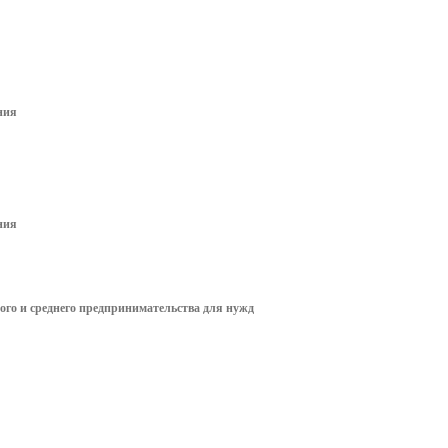
тавничеству
еда
одическая копилка
ему
агога и наставника
ния
одому педагогу
ния
лого и среднего предпринимательства для нужд
емизма