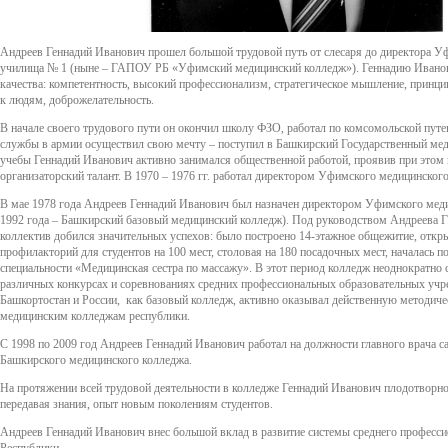
Андреев Геннадий Иванович прошел большой трудовой путь от слесаря до директора У
училища № 1 (ныне – ГАПОУ РБ «Уфимский медицинский колледж»). Геннадию Ивано
качества: компетентность, высокий профессионализм, стратегическое мышление, принци
к людям, доброжелательность.
В начале своего трудового пути он окончил школу ФЗО, работал по комсомольской пут
службы в армии осуществил свою мечту – поступил в Башкирский Государственный мед
учебы Геннадий Иванович активно занимался общественной работой, проявив при этом
организаторский талант. В 1970 – 1976 гг. работал директором Уфимского медицинског
В мае 1978 года Андреев Геннадий Иванович был назначен директором Уфимского мед
1992 года – Башкирский базовый медицинский колледж). Под руководством Андреева Г.
коллектив добился значительных успехов: было построено 14-этажное общежитие, откры
профилакторий для студентов на 100 мест, столовая на 180 посадочных мест, началась п
специальности «Медицинская сестра по массажу». В этот период колледж неоднократно 
различных конкурсах и соревнованиях средних профессиональных образовательных уч
Башкортостан и России, как базовый колледж, активно оказывал действенную методи
медицинским колледжам республики.
С 1998 по 2009 год Андреев Геннадий Иванович работал на должности главного врача 
Башкирского медицинского колледжа.
На протяжении всей трудовой деятельности в колледже Геннадий Иванович плодотворно
передавая знания, опыт новым поколениям студентов.
Андреев Геннадий Иванович внес большой вклад в развитие системы среднего професси
Республики.