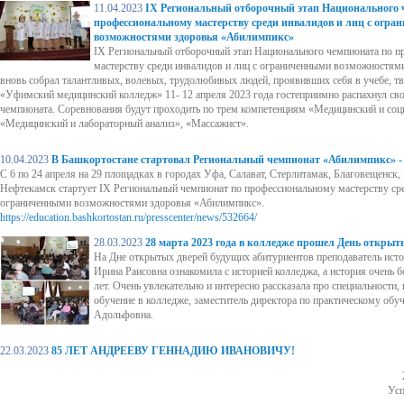
11.04.2023
IX Региональный отборочный этап Национального 
профессиональному мастерству среди инвалидов и лиц с огр
возможностями здоровья «Абилимпикс»
IX Региональный отборочный этап Национального чемпионата по 
мастерству среди инвалидов и лиц с ограниченными возможностя
вновь собрал талантливых, волевых, трудолюбивых людей, проявивших себя в учебе, тв
«Уфимский медицинский колледж» 11- 12 апреля 2023 года гостеприимно распахнул сво
чемпионата. Соревнования будут проходить по трем компетенциям «Медицинский и соц
«Медицинский и лабораторный анализ», «Массажист».
10.04.2023
В Башкортостане стартовал Региональный чемпионат «Абилимпикс» -
С 6 по 24 апреля на 29 площадках в городах Уфа, Салават, Стерлитамак, Благовещенск,
Нефтекамск стартует IХ Региональный чемпионат по профессиональному мастерству сре
ограниченными возможностями здоровья «Абилимпикс».
https://education.bashkortostan.ru/presscenter/news/532664/
28.03.2023
28 марта 2023 года в колледже прошел День открыт
На Дне открытых дверей будущих абитуриентов преподаватель ист
Ирина Раисовна ознакомила с историей колледжа, а история очень б
лет. Очень увлекательно и интересно рассказала про специальности,
обучение в колледже, заместитель директора по практическому обу
Адольфовна.
22.03.2023
85 ЛЕТ АНДРЕЕВУ ГЕННАДИЮ ИВАНОВИЧУ!
Усп