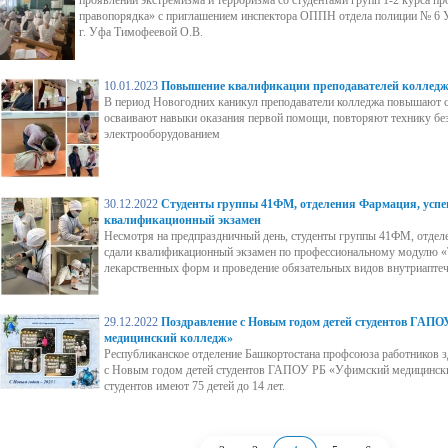
правопорядка» с приглашением инспектора ОППН отдела полиции № 6 
г. Уфа Тимофеевой О.В.
10.01.2023
Повышение квалификации преподавателей коллед
В период Новогодних каникул преподаватели колледжа повышают
осваивают навыки оказания первой помощи, повторяют технику без
электрооборудованием
30.12.2022
Студенты группы 41ФМ, отделения Фармация, успе
квалификационный экзамен
Несмотря на предпраздничный день, студенты группы 41ФМ, отдел
сдали квалификационный экзамен по профессиональному модулю «
лекарственных форм и проведение обязательных видов внутриапте
29.12.2022
Поздравление с Новым годом детей студентов ГАП
медицинский колледж»
Республиканское отделение Башкортостана профсоюза работников 
с Новым годом детей студентов ГАПОУ РБ «Уфимский медицински
студентов имеют 75 детей до 14 лет.