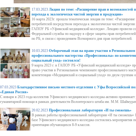
17.03.2023
Лкция по теме: «Расширение прав и возможностей п
перехода к экологически чистой энергии и продукции»
16 марта 2023г. прошла тематическая лекция по теме: «Расширение
потребителей посредством перехода к экологически чистой энергии
ГАПОУ РБ «Уфимский медицинский колледж». Лекцию провели со
Федеральной службы по надзору в сфере защиты прав потребителей
по РБ, в связи с проведением Всемирного дня прав потребителей.
10.03.2023
Отборочный этап на право участия в Региональном
профессионального мастерства «Профессионалы» по компете
социальный уход» состоялся!
9 марта 2023 г. в ГАПОУ РБ «Уфимский медицинский колледж» пр
право участия в Региональном чемпионате профессионального мас
компетенции «Медицинский и социальный уход» по двум группам 
07.03.2023
Благодарственное письмо местного отделения г. Уфы Всероссийской п
«Единая Россия»
С января я 2023 года коллектив Уфимского медицинского колледжа активно принимает 
гуманитарной помощи в рамках деятельности Волонтерского штаба им. М.М. Шаймурат
20.02.2023
Профессиональная лаборатория «И ты сможешь»
В рамках работы профессиональной лаборатории «И ты сможешь» 1
базе Уфимского медицинского колледжа состоялись мероприятия п
ориентации обучающихся 8-9 классов.