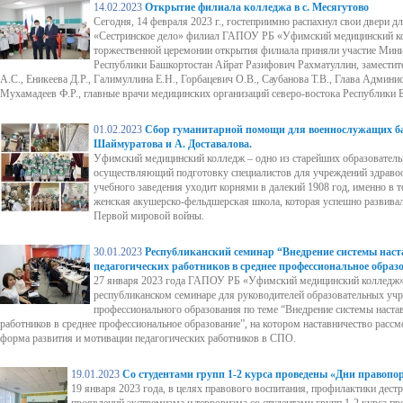
14.02.2023
Открытие филиала колледжа в с. Месягутово
Сегодня, 14 февраля 2023 г., гостеприимно распахнул свои двери д
«Сестринское дело» филиал ГАПОУ РБ «Уфимский медицинский ко
торжественной церемонии открытия филиала приняли участие Мини
Республики Башкортостан Айрат Разифович Рахматуллин, заместит
А.С., Еникеева Д.Р., Галимуллина Е.Н., Горбацевич О.В., Саубанова Т.В., Глава Админи
Мухамадеев Ф.Р., главные врачи медицинских организаций северо-востока Республики 
01.02.2023
Сбор гуманитарной помощи для военнослужащих ба
Шаймуратова и А. Доставалова.
Уфимский медицинский колледж – одно из старейших образователь
осуществляющий подготовку специалистов для учреждений здраво
учебного заведения уходит корнями в далекий 1908 год, именно в 
женская акушерско-фельдшерская школа, которая успешно развивал
Первой мировой войны.
30.01.2023
Республиканский семинар “Внедрение системы наст
педагогических работников в среднее профессиональное образ
27 января 2023 года ГАПОУ РБ «Уфимский медицинский колледж» 
республиканском семинаре для руководителей образовательных уч
профессионального образования по теме “Внедрение системы наста
работников в среднее профессиональное образование”, на котором наставничество расс
форма развития и мотивации педагогических работников в СПО.
19.01.2023
Со студентами групп 1-2 курса проведены «Дни правопо
19 января 2023 года, в целях правового воспитания, профилактики дест
проявлений экстремизма и терроризма со студентами групп 1-2 курса п