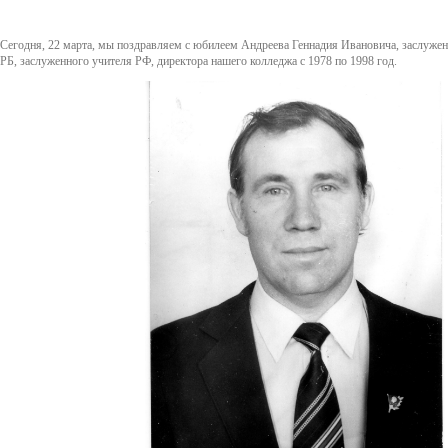
Сегодня, 22 марта, мы поздравляем с юбилеем Андреева Геннадия Ивановича, заслужен
РБ, заслуженного учителя РФ, директора нашего колледжа с 1978 по 1998 год.