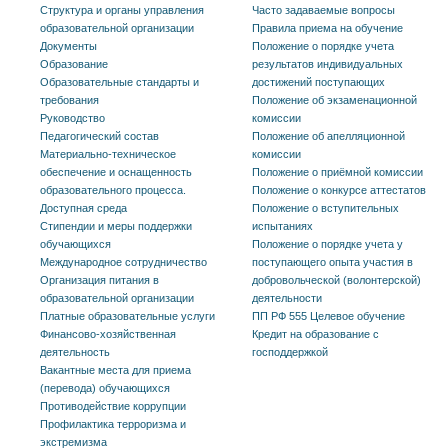
Структура и органы управления
Часто задаваемые вопросы
образовательной организации
Правила приема на обучение
Документы
Положение о порядке учета
Образование
результатов индивидуальных
Образовательные стандарты и
достижений поступающих
требования
Положение об экзаменационной
Руководство
комиссии
Педагогический состав
Положение об апелляционной
Материально-техническое
комиссии
обеспечение и оснащенность
Положение о приёмной комиссии
образовательного процесса.
Положение о конкурсе аттестатов
Доступная среда
Положение о вступительных
Стипендии и меры поддержки
испытаниях
обучающихся
Положение о порядке учета у
Международное сотрудничество
поступающего опыта участия в
Организация питания в
добровольческой (волонтерской)
образовательной организации
деятельности
Платные образовательные услуги
ПП РФ 555 Целевое обучение
Финансово-хозяйственная
Кредит на образование с
деятельность
господдержкой
Вакантные места для приема
(перевода) обучающихся
Противодействие коррупции
Профилактика терроризма и
экстремизма