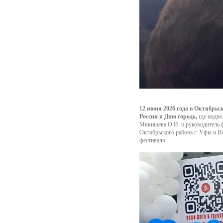
12 июня 2026 года в Октябрьс
России и Дню города,
где подве
Мякишева О.И. и руководитель 
Октябрьского района г. Уфы и И
фестиваля.