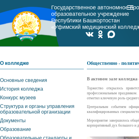
Государственное автономное пр
образовательное учреждение
Республики Башкортостан
«Уфимский медицинский коллед
О колледже
Общественно - полити
В актовом зале колледжа
Основные сведения
Торжество открылось привет
История колледжа
профессиональным праздником. 
Конкурс музеев
отметил ключевую роль среднего
Структура и органы управления
Центральным событием официа
образовательной организации
квалифицированных специалисто
Документы
Мероприятие завершилось общей
корпоративный дух большого и д
Образование
Образовательные стандарты и