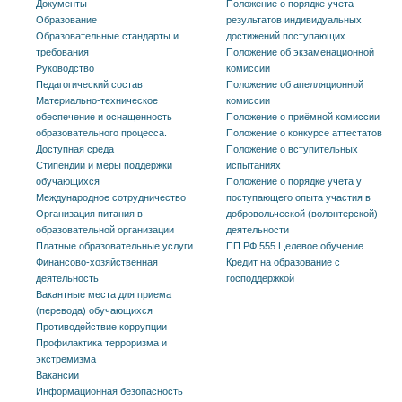
Документы
Положение о порядке учета
Образование
результатов индивидуальных
Образовательные стандарты и
достижений поступающих
требования
Положение об экзаменационной
Руководство
комиссии
Педагогический состав
Положение об апелляционной
Материально-техническое
комиссии
обеспечение и оснащенность
Положение о приёмной комиссии
образовательного процесса.
Положение о конкурсе аттестатов
Доступная среда
Положение о вступительных
Стипендии и меры поддержки
испытаниях
обучающихся
Положение о порядке учета у
Международное сотрудничество
поступающего опыта участия в
Организация питания в
добровольческой (волонтерской)
образовательной организации
деятельности
Платные образовательные услуги
ПП РФ 555 Целевое обучение
Финансово-хозяйственная
Кредит на образование с
деятельность
господдержкой
Вакантные места для приема
(перевода) обучающихся
Противодействие коррупции
Профилактика терроризма и
экстремизма
Вакансии
Информационная безопасность