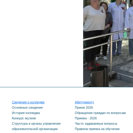
Сведения о колледже
Абитуриенту
Основные сведения
Прием 2026
История колледжа
Обращение граждан по вопросам
Конкурс музеев
Приема - 2026
Структура и органы управления
Часто задаваемые вопросы
образовательной организации
Правила приема на обучение