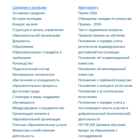
Сведения о колледже
Абитуриенту
Основные сведения
Прием 2026
История колледжа
Обращение граждан по вопросам
Конкурс музеев
Приема - 2026
Структура и органы управления
Часто задаваемые вопросы
образовательной организации
Правила приема на обучение
Документы
Положение о порядке учета
Образование
результатов индивидуальных
Образовательные стандарты и
достижений поступающих
требования
Положение об экзаменационной
Руководство
комиссии
Педагогический состав
Положение об апелляционной
Материально-техническое
комиссии
обеспечение и оснащенность
Положение о приёмной комиссии
образовательного процесса.
Положение о конкурсе аттестатов
Доступная среда
Положение о вступительных
Стипендии и меры поддержки
испытаниях
обучающихся
Положение о порядке учета у
Международное сотрудничество
поступающего опыта участия в
Организация питания в
добровольческой (волонтерской)
образовательной организации
деятельности
Платные образовательные услуги
ПП РФ 555 Целевое обучение
Финансово-хозяйственная
Кредит на образование с
деятельность
господдержкой