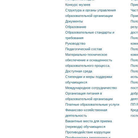
Конкурс музеев
Прие
Платные образовательные
Структура и органы управления
Част
образовательной организации
Прав
услуги
Документы
Поло
Образование
резу
Образовательные стандарты и
дос
Финансово-хозяйственная
требования
Поло
Руководство
ком
деятельность
Педагогический состав
Поло
Материально-техническое
ком
Вакантные места для
обеспечение и оснащенность
Поло
образовательного процесса.
Поло
приема (перевода)
Доступная среда
Поло
Стипендии и меры поддержки
исп
обучающихся
обучающихся
Поло
Международное сотрудничество
пост
Организация питания в
добр
Противодействие
образовательной организации
деят
Платные образовательные услуги
ПП Р
коррупции
Финансово-хозяйственная
Кред
деятельность
госп
Профилактика терроризма
Вакантные места для приема
(перевода) обучающихся
и экстремизма
Противодействие коррупции
Профилактика терроризма и