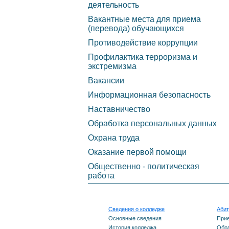
обеспечение и
деятельность
Вакантные места для приема
оснащенность
(перевода) обучающихся
образовательного
Противодействие коррупции
Профилактика терроризма и
процесса. Доступная
экстремизма
среда
Вакансии
Информационная безопасность
Стипендии и меры
Наставничество
поддержки обучающихся
Обработка персональных данных
Охрана труда
Международное
Оказание первой помощи
сотрудничество
Общественно - политическая
работа
Организация питания в
образовательной
Сведения о колледже
Абит
Основные сведения
При
организации
История колледжа
Обра