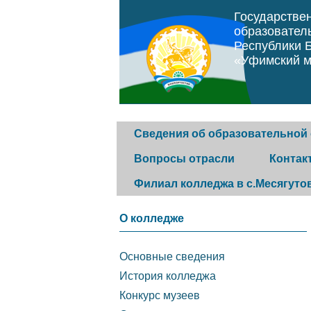
Государстве
образовател
Республики 
«Уфимский м
Сведения об образовательной
Вопросы отрасли
Контак
Филиал колледжа в с.Месягуто
Основные сведения
Программа "Земский
Горячая 
О колледже
фельдшер"
История колледжа
Обратная
Основные сведения
Постановление
История колледжа
Конкурс музеев
Контакты
Конкурс музеев
правительства Республики
организа
Структура и органы