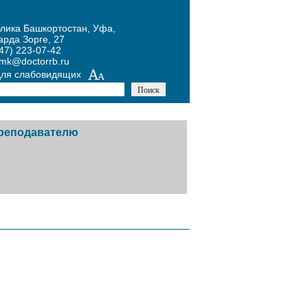
блика Башкортостан, Уфа,
арда Зорге, 27
47) 223-07-42
umk@doctorrb.ru
для слабовидящих
реподавателю
тников
авочная информация
й
одическая копилка
х
курсы
ожение Конкурса по