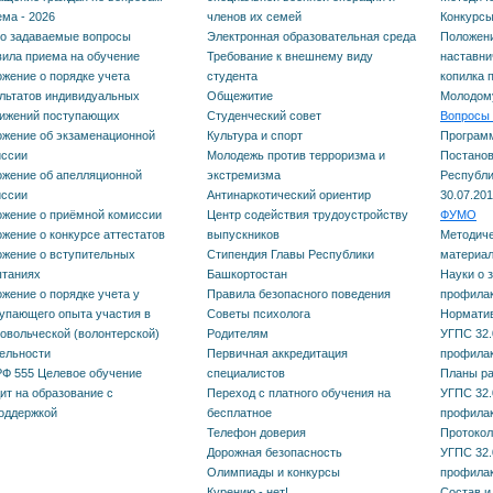
(волонтерской)
ма - 2026
членов их семей
Конкурс
о задаваемые вопросы
Электронная образовательная среда
Положени
деятельности
Переход с платного
ила приема на обучение
Требование к внешнему виду
наставни
жение о порядке учета
студента
копилка 
обучения на беспла
ПП РФ 555 Целевое
льтатов индивидуальных
Общежитие
Молодому
тижений поступающих
Студенческий совет
Вопросы 
обучение
Телефон доверия
жение об экзаменационной
Культура и спорт
Програм
иссии
Молодежь против терроризма и
Постанов
жение об апелляционной
экстремизма
Республи
Кредит на образование с
Дорожная безопасно
иссии
Антинаркотический ориентир
30.07.201
жение о приёмной комиссии
Центр содействия трудоустройству
ФУМО
господдержкой
Олимпиады и конку
жение о конкурсе аттестатов
выпускников
Методиче
жение о вступительных
Стипендия Главы Республики
материал
ытаниях
Башкортостан
Науки о 
Курению - нет!
жение о порядке учета у
Правила безопасного поведения
профилак
упающего опыта участия в
Советы психолога
Нормати
овольческой (волонтерской)
Родителям
УГПС 32.
Профилактика
ельности
Первичная аккредитация
профилак
Ф 555 Целевое обучение
специалистов
Планы ра
мошенничества
ит на образование с
Переход с платного обучения на
УГПС 32.
оддержкой
бесплатное
профилак
Порядок обеспечени
Телефон доверия
Протоко
Дорожная безопасность
УГПС 32.
сертификатами
Олимпиады и конкурсы
профилак
Курению - нет!
Состав и