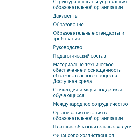
Структура и органы управления
Башкортостан №455 от
образовательной организации
управления
Карта сай
30.07.2019г.
Документы
образовательной
Образование
организации
Образовательные стандарты и
требования
Документы
Руководство
Педагогический состав
Образование
Материально-техническое
обеспечение и оснащенность
Образовательные
образовательного процесса.
Доступная среда
стандарты и требования
Стипендии и меры поддержки
обучающихся
Руководство
Международное сотрудничество
Организация питания в
Педагогический состав
образовательной организации
Платные образовательные услуги
Материально-техническое
Финансово-хозяйственная