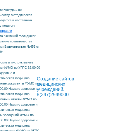
ы
е Конкурса по
честву Методическая
педагога и наставника
тное
 педагогу
отрасли
ма "Земский фельдшер"
ление правительства
ки Башкортостан №455 от
сть
9г.
рсы
ские и инструктивные
ы ФУМО по УГПС 32.00.00
здоровье и
тическая медицина
Создание сайтов
вные документы ФУМО по
медицинских
00.00 Науки о здоровье и
учреждений.
тическая медицина
8(347)2949000
боты и отчеты ФУМО по
00.00 Науки о здоровье и
тическая медицина
я
лы заседаний ФУМО по
00.00 Науки о здоровье и
тическая медицина
 структура ФУМО по УГПС