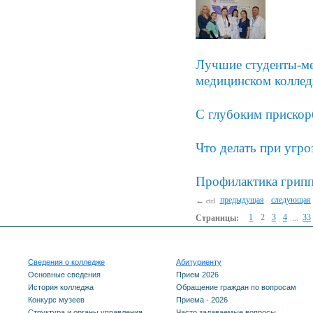
Лучшие студенты-ме
медицинском колле
С глубоким приско
Что делать при угр
Профилактика грип
←
предыдущая
следующая
ctrl
Страницы:
1
2
3
4
...
33
Сведения о колледже
Абитуриенту
Основные сведения
Прием 2026
История колледжа
Обращение граждан по вопросам
Конкурс музеев
Приема - 2026
Структура и органы управления
Часто задаваемые вопросы