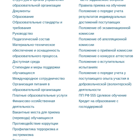
образовательной организации
Правила приема на обучение
Документы
Положение о порядке учета
Образование
результатов индивидуальных
Образовательные стандарты и
достижений поступающих
требования
Положение об экзаменационной
Руководство
комиссии
Педагогический состав
Положение об апелляционной
Материально-техническое
комиссии
обеспечение и оснащенность
Положение о приёмной комиссии
образовательного процесса.
Положение о конкурсе аттестатов
Доступная среда
Положение о вступительных
Стипендии и меры поддержки
испытаниях
обучающихся
Положение о порядке учета у
Международное сотрудничество
поступающего опыта участия в
Организация питания в
добровольческой (волонтерской)
образовательной организации
деятельности
Платные образовательные услуги
ПП РФ 555 Целевое обучение
Финансово-хозяйственная
Кредит на образование с
деятельность
господдержкой
Вакантные места для приема
(перевода) обучающихся
Противодействие коррупции
Профилактика терроризма и
экстремизма