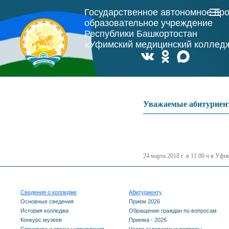
Государственное автономное пр
образовательное учреждение
Республики Башкортостан
«Уфимский медицинский коллед
Уважаемые абитуриен
24 марта 2018 г. в 11.00 ч в Уф
Сведения о колледже
Абитуриенту
Основные сведения
Прием 2026
История колледжа
Обращение граждан по вопросам
Конкурс музеев
Приема - 2026
Структура и органы управления
Часто задаваемые вопросы