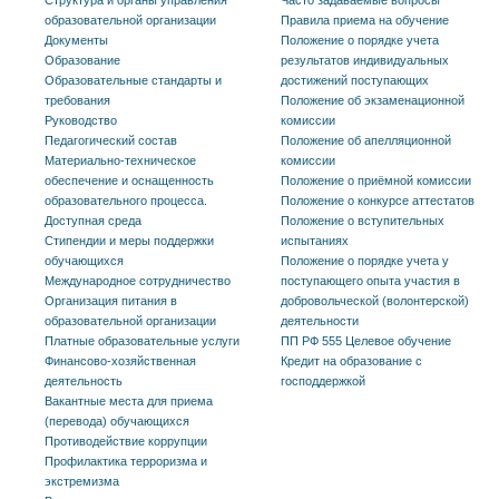
образовательной организации
Правила приема на обучение
Документы
Положение о порядке учета
Образование
результатов индивидуальных
Образовательные стандарты и
достижений поступающих
требования
Положение об экзаменационной
Руководство
комиссии
Педагогический состав
Положение об апелляционной
Материально-техническое
комиссии
обеспечение и оснащенность
Положение о приёмной комиссии
образовательного процесса.
Положение о конкурсе аттестатов
Доступная среда
Положение о вступительных
Стипендии и меры поддержки
испытаниях
обучающихся
Положение о порядке учета у
Международное сотрудничество
поступающего опыта участия в
Организация питания в
добровольческой (волонтерской)
образовательной организации
деятельности
Платные образовательные услуги
ПП РФ 555 Целевое обучение
Финансово-хозяйственная
Кредит на образование с
деятельность
господдержкой
Вакантные места для приема
(перевода) обучающихся
Противодействие коррупции
Профилактика терроризма и
экстремизма